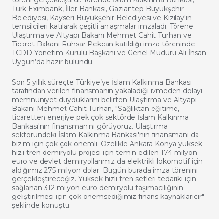
töreni gerçekleştirdi. Törende İslam Kalkınma Bankası;
Türk Eximbank, İller Bankası, Gaziantep Büyükşehir
Belediyesi, Kayseri Büyükşehir Belediyesi ve Kızılay'ın
temsilcileri katılarak çeşitli anlaşmalar imzaladı. Törene
Ulaştırma ve Altyapı Bakanı Mehmet Cahit Turhan ve
Ticaret Bakanı Ruhsar Pekcan katıldığı imza töreninde
TCDD Yönetim Kurulu Başkanı ve Genel Müdürü Ali İhsan
Uygun’da hazır bulundu.
Son 5 yıllık süreçte Türkiye’ye İslam Kalkınma Bankası
tarafından verilen finansmanın yakaladığı ivmeden dolayı
memnuniyet duyduklarını belirten Ulaştırma ve Altyapı
Bakanı Mehmet Cahit Turhan, "Sağlıktan eğitime,
ticaretten enerjiye pek çok sektörde İslam Kalkınma
Bankası'nın finansmanını görüyoruz. Ulaştırma
sektöründeki İslam Kalkınma Bankası'nın finansmanı da
bizim için çok çok önemli. Özelikle Ankara-Konya yüksek
hızlı tren demiryolu projesi için temin edilen 174 milyon
euro ve devlet demiryollarımız da elektrikli lokomotif için
aldığımız 275 milyon dolar. Bugün burada imza törenini
gerçekleştireceğiz. Yüksek hızlı tren setleri tedariki için
sağlanan 312 milyon euro demiryolu taşımacılığının
geliştirilmesi için çok önemsediğimiz finans kaynaklarıdır"
şeklinde konuştu.