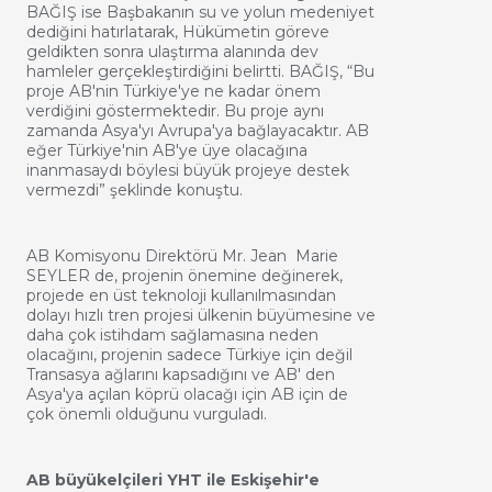
BAĞIŞ ise Başbakanın su ve yolun medeniyet
dediğini hatırlatarak, Hükümetin göreve
geldikten sonra ulaştırma alanında dev
hamleler gerçekleştirdiğini belirtti. BAĞIŞ, “Bu
proje AB'nin Türkiye'ye ne kadar önem
verdiğini göstermektedir. Bu proje aynı
zamanda Asya'yı Avrupa'ya bağlayacaktır. AB
eğer Türkiye'nin AB'ye üye olacağına
inanmasaydı böylesi büyük projeye destek
vermezdi” şeklinde konuştu.
AB Komisyonu Direktörü Mr. Jean Marie
SEYLER de, projenin önemine değinerek,
projede en üst teknoloji kullanılmasından
dolayı hızlı tren projesi ülkenin büyümesine ve
daha çok istihdam sağlamasına neden
olacağını, projenin sadece Türkiye için değil
Transasya ağlarını kapsadığını ve AB' den
Asya'ya açılan köprü olacağı için AB için de
çok önemli olduğunu vurguladı.
AB büyükelçileri YHT ile Eskişehir'e