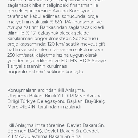
sağlanacak hibe niteliğindeki finansman ile
gerçekleştirilmesinin Avrupa Komisyonu
tarafından kabul edilmesi sonucunda, proje
maliyetinin yaklaşık % 85'i IPA finansmanı ve
Avrupa Yatırım Bankasından sağlanacak kredi
dilimi ile % 15'i özkaynak olacak şekilde
karşılanması öngörülmektedir. Söz konusu
proje kapsamında; 120 km/ saatlik mevcut çift
hattın ve sistemlerin tamamen sökülmesi ve
250 km/saatlik işletme hızına uygun olarak
yeniden inşa edilmesi ve ERTMS–ETCS Seviye
1 sinyal sisteminin kurulması
öngörülmektedir” şeklinde konuştu.
Konuşmaların ardından İkili Anlaşma,
Ulaştırma Bakanı Binali YILDIRIM ve Avrupa
Birliği Türkiye Delegasyonu Başkanı Büyükelçi
Marc PİERİNİ tarafından imzalandı.
İkili Anlaşma imza törenine; Devlet Bakanı Sn.
Egemen BAĞIŞ, Devlet Bakanı Sn. Cevdet
YILMAZ, Ulaştırma Bakanı Sn Binali