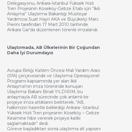
Delegasyonu, Ankara-İstanbul Yüksek Hızlı
Tren Projesinin Köseköy-Gebze Etabı için “İkili
Anlaşma” Ulaştırma Bakanlığı Müsteşar
Yardımcısı Suat Hayri AKA ve Büyükelçi Marc
Pierini tarafından 17 Mart 2010 tarihinde
Ankara Gar'da düzenlenen törenle imzalandı.
Ulaştırmada, AB Ülkelerinin Bir Çoğundan
Daha İyi Durumdayız
Avrupa Birliği Katılım Öncesi Mali Yardım Aracı
(IPA) çerçevesinde ve Ulaştırma Operasyonel
Programı kapsamında yer alan İkili
Anlaşma'nın imza töreninde konuşan
Ulaştırma Bakanı Binali YILDIRIM, bu
anlaşmayla AB sürecinde çok anlamlı bir
projeye imza attıklarını belirterek, “AB,
halkımızın hasretle beklediği Ankara- İstanbul
Yüksek Hızlı Tren projesinin Köseköy – Gebze
Kesimine hibe vererek projeye katkı
sağlamaktadır” dedi.
Göreve başladıktan sonra ulaştırma alt yapısını