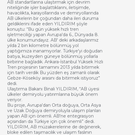
AB standartlarına ulaştırmak için devrim
niteliğinde işler başlattıklarını, iletişimde,
havacılıkta, karayollarında ve demiryollarında
AB ülkelerin bir çoğundan daha ileri duruma
geldiklerini ifade eden YILDIRIM şöyle
konuştu: “Bu gün yüksek hızlı tren
işletmeciliği yapan Avrupa'da 6., Dünyada 8.
ülke konumundayız. AB' deki arkadaşlarımız
yılda 2 bin kilometre bölünmüş yol
yaptığımıza inanamıyorlar. Türkiye'yi doğudan
batıya, kuzeyden güneye bölünmüş yollarla
birbirine bağladık. Ankara-İstanbul Yüksek Hızlı
Tren projesinin tamamını 2013 yılda bitirmek
için tarih verdik Bu yüzden eş zamanlı olarak
Gebze-Köseköy arasını da bitirmek istiyoruz”
dedi.
Ulaştırma Bakanı Binali YILDIRIM, “AB üyesi
ülkeler demiryolu yatırımlarına büyük önem
veriyor.
Bu proje, Avrupa'dan Orta doğuya, Orta Asya
ve Uzak Doğuya demiryoluyla ulaşım planları
yapan AB için önemli. AB'ne entegrasyon
açısından da Türkiye için çok önemli” dedi.
YILDIRIM, AB müzakerelerine de değinerek,
bloke edilen taşımacılık ve ulaşım faslının