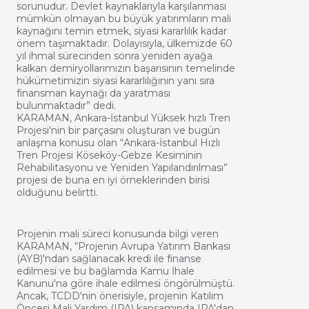
sorunudur. Devlet kaynaklarıyla karşılanması
mümkün olmayan bu büyük yatırımların mali
kaynağını temin etmek, siyasi kararlılık kadar
önem taşımaktadır. Dolayısıyla, ülkemizde 60
yıl ihmal sürecinden sonra yeniden ayağa
kalkan demiryollarımızın başarısının temelinde
hükümetimizin siyasi kararlılığının yanı sıra
finansman kaynağı da yaratması
bulunmaktadır” dedi.
KARAMAN, Ankara-İstanbul Yüksek hızlı Tren
Projesi'nin bir parçasını oluşturan ve bugün
anlaşma konusu olan “Ankara-İstanbul Hızlı
Tren Projesi Köseköy-Gebze Kesiminin
Rehabilitasyonu ve Yeniden Yapılandırılması”
projesi de buna en iyi örneklerinden birisi
olduğunu belirtti.
Projenin mali süreci konusunda bilgi veren
KARAMAN, “Projenin Avrupa Yatırım Bankası
(AYB)'ndan sağlanacak kredi ile finanse
edilmesi ve bu bağlamda Kamu İhale
Kanunu'na göre ihale edilmesi öngörülmüştü.
Ancak, TCDD'nin önerisiyle, projenin Katılım
Öncesi Mali Yardım (IPA) kapsamında IPA'dan