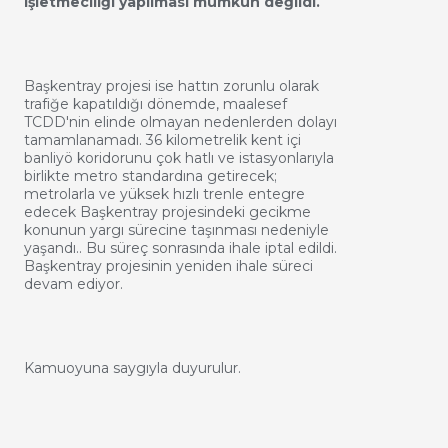
işletmeciliği yapılması mümkün değildi.
Başkentray projesi ise hattın zorunlu olarak
trafiğe kapatıldığı dönemde, maalesef
TCDD'nin elinde olmayan nedenlerden dolayı
tamamlanamadı. 36 kilometrelik kent içi
banliyö koridorunu çok hatlı ve istasyonlarıyla
birlikte metro standardına getirecek;
metrolarla ve yüksek hızlı trenle entegre
edecek Başkentray projesindeki gecikme
konunun yargı sürecine taşınması nedeniyle
yaşandı.. Bu süreç sonrasında ihale iptal edildi.
Başkentray projesinin yeniden ihale süreci
devam ediyor.
Kamuoyuna saygıyla duyurulur.