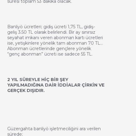
süresi toplam 53 dakika olacak.
Banliyö ücretleri; gidiş ücreti 1,75 TL, gidiş-
geliş 3.50 TL olarak belirlendi. Bir ay sınırsız
seyahat imkanı veren abonman kartı ücretleri
ise, yetişkinlere yönelik tam abonman 70 TL…
Abonman ücretlerinde gençlere yönelik
“genç abonman” ücreti ise sadece 55 TL.
2 YIL SÜREYLE HİÇ BİR ŞEY
YAPILMADIĞINA DAİR İDDİALAR ÇİRKİN VE
GERÇEK DIŞIDIR.
Güzergahta banliyö işletmeciliğini ara verilen
sürede;