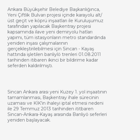
Ankara Büyükşehir Belediye Başkanlığınca,
Yeni Çiftlik Bulvarı projesi içinde karayolu alt/
üst geçit ve köprü inşaatları ile Kuruluşumuz
tarafından yapılacak Başkentray projesi
kapsamında ilave yeni demiryolu hatları
yapımı, tüm istasyonların metro standardında
yeniden inşası çalışmalarının
gerçekleştirilebilmesi için Sincan - Kayaş
hattında işletilen banliylö trenleri 01.08.2011
tarihinden itibaren ikinci bir bildirime kadar
seferden kaldırılmıştı.
Sincan Ankara arası yeni Kuzey 1. yol inşaatının
tamamlanması, Başkentray ihale sürecinin
uzaması ve KİK'in ihaleyi iptal etmesi nedeni
ile 29 Temmuz 2013 tarihinden ititbaren
Sincan-Ankara-Kayaş arasında Banliyö seferleri
yeniden başlayacak.