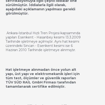
sertfikasyonuyla ilgili çeşitli iddialar öne
sürülmüştür. İddialarla ilgili olarak,
aşağıdaki açıklamanın yapılması gerekli
görülmüştür.
Ankara-İstanbul Hızlı Tren Projesi kapsamında
yapılan Esenkent - Hasanbey kesimi 13.3.2009
Tarihinde işletmeye açılmıştır. Aynı hat kesimi
üzerindeki Sincan - Esenkent kesimi ise 6
Haziran 2010 Tarihinde işletmeye alınmıştır.
Hat işletmeye alınmadan önce yolun alt
yapı, üst yapı ve elektromekanik işleri için
tüm test, ölçümler ve güvenlik raporları
TÜV SÜD RAİL GmbH Firması tarafından
tamamlanarak sertifike edilmiştir.