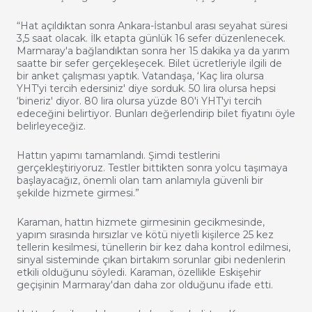
“Hat açıldıktan sonra Ankara-İstanbul arası seyahat süresi
3,5 saat olacak. İlk etapta günlük 16 sefer düzenlenecek.
Marmaray'a bağlandıktan sonra her 15 dakika ya da yarım
saatte bir sefer gerçekleşecek. Bilet ücretleriyle ilgili de
bir anket çalışması yaptık. Vatandaşa, ‘Kaç lira olursa
YHT'yi tercih edersiniz' diye sorduk. 50 lira olursa hepsi
‘bineriz' diyor. 80 lira olursa yüzde 80'i YHT'yi tercih
edeceğini belirtiyor. Bunları değerlendirip bilet fiyatını öyle
belirleyeceğiz.
Hattın yapımı tamamlandı. Şimdi testlerini
gerçekleştiriyoruz. Testler bittikten sonra yolcu taşımaya
başlayacağız, önemli olan tam anlamıyla güvenli bir
şekilde hizmete girmesi.”
Karaman, hattın hizmete girmesinin gecikmesinde,
yapım sırasında hırsızlar ve kötü niyetli kişilerce 25 kez
tellerin kesilmesi, tünellerin bir kez daha kontrol edilmesi,
sinyal sisteminde çıkan birtakım sorunlar gibi nedenlerin
etkili olduğunu söyledi. Karaman, özellikle Eskişehir
geçişinin Marmaray'dan daha zor olduğunu ifade etti.