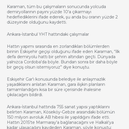
Karaman, tüm bu çalışmaların sonucunda yolcuda
demiryollarının payını yüzde 10′a çıkarmayı
hedeflediklerini ifade ederek, şu anda bu oranın yüzde 2
düzeyinde olduğunu kaydetti.
Ankara-İstanbul YHT hattındaki çalışmalar
Hattın yapımı sırasında en zorlandıkları bölümlerden
birinin Eskişehir geçişi olduğunu ifade eden Karaman, “İlk
defa demiryolu hattı bir şehrin altından geçti. Dünyada
yalnızca Cordoba'da böyle. Bundan sonra bir daha böyle
bir geçiş olsun istemiyoruz” diye konuştu.
Eskişehir Gar'ı konusunda belediye ile anlaşmazlık
yaşadıklarını anlatan Karaman, gara ilişkin planların
tamamlandığını kısa bir süre içerisinde ihalesine
çıkılacağını bildirdi.
Ankara-İstanbul hattında 755 sanat yapısı yaptıklarını
belirten Karaman, Köseköy-Gebze arasındaki bölümün
150 milyon avroluk AB hibesi ile yapıldığını ifade etti.
Hattın 2015'te Marmaray'a bağlanacağını ve Halkalı'ya
kadar ulaşacağını kaydeden Karaman, şöyle konuştu: