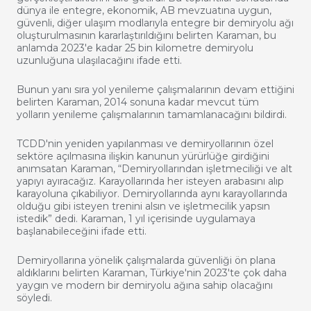
dünya ile entegre, ekonomik, AB mevzuatına uygun,
güvenli, diğer ulaşım modlarıyla entegre bir demiryolu ağı
oluşturulmasının kararlaştırıldığını belirten Karaman, bu
anlamda 2023'e kadar 25 bin kilometre demiryolu
uzunluğuna ulaşılacağını ifade etti.
Bunun yanı sıra yol yenileme çalışmalarının devam ettiğini
belirten Karaman, 2014 sonuna kadar mevcut tüm
yolların yenileme çalışmalarının tamamlanacağını bildirdi.
TCDD'nin yeniden yapılanması ve demiryollarının özel
sektöre açılmasına ilişkin kanunun yürürlüğe girdiğini
anımsatan Karaman, “Demiryollarından işletmeciliği ve alt
yapıyı ayıracağız. Karayollarında her isteyen arabasını alıp
karayoluna çıkabiliyor. Demiryollarında aynı karayollarında
olduğu gibi isteyen trenini alsın ve işletmecilik yapsın
istedik” dedi. Karaman, 1 yıl içerisinde uygulamaya
başlanabileceğini ifade etti.
Demiryollarına yönelik çalışmalarda güvenliği ön plana
aldıklarını belirten Karaman, Türkiye'nin 2023'te çok daha
yaygın ve modern bir demiryolu ağına sahip olacağını
söyledi.