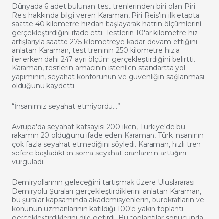
Dünyada 6 adet bulunan test trenlerinden biri olan Piri
Reis hakkında bilgi veren Karaman, Piri Reis'in ilk etapta
saatte 40 kilometre hızdan başlayarak hattın ölçümlerini
gerçekleştirdiğini ifade etti. Testlerin 10'ar kilometre hız
artışlarıyla saatte 275 kilometreye kadar devam ettiğini
anlatan Karaman, test treninin 250 kilometre hızla
ilerlerken dahi 247 ayrı ölçüm gerçekleştirdiğini belirtti.
Karaman, testlerin amacının istenilen standartta yol
yapımının, seyahat konforunun ve güvenliğin sağlanması
olduğunu kaydetti.
“İnsanımız seyahat etmiyordu…”
Avrupa'da seyahat katsayısı 200 iken, Türkiye'de bu
rakamın 20 olduğunu ifade eden Karaman, Türk insanının
çok fazla seyahat etmediğini söyledi. Karaman, hızlı tren
sefere başladıktan sonra seyahat oranlarının arttığını
vurguladı.
Demiryollarının geleceğini tartışmak üzere Uluslararası
Demiryolu Şuraları gerçekleştirdiklerini anlatan Karaman,
bu şuralar kapsamında akademisyenlerin, bürokratların ve
konunun uzmanlarının katıldığı 100'e yakın toplantı
gerçekleştirdiklerini dile getirdi. Bu toplantılar sonucunda