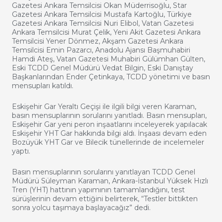
Gazetesi Ankara Temsilcisi Okan Müderrisoğlu, Star
Gazetesi Ankara Temsilcisi Mustafa Kartoğlu, Türkiye
Gazetesi Ankara Temsilcisi Nuri Elibol, Vatan Gazetesi
Ankara Temsilcisi Murat Çelik, Yeni Akit Gazetesi Ankara
Temsilcisi Yener Dönmez, Akşam Gazetesi Ankara
Temsilcisi Emin Pazarcı, Anadolu Ajansı Başmuhabiri
Hamdi Ateş, Vatan Gazetesi Muhabiri Gülümhan Gülten,
Eski TCDD Genel Müdürü Vedat Bilgin, Eski Danıştay
Başkanlarından Ender Çetinkaya, TCDD yönetimi ve basın
mensupları katıldı.
Eskişehir Gar Yeraltı Geçişi ile ilgili bilgi veren Karaman,
basın mensuplarının sorularını yanıtladı. Basın mensupları,
Eskişehir Gar yeni peron inşaatlarını inceleyerek yapılacak
Eskişehir YHT Gar hakkında bilgi aldı. İnşaası devam eden
Bozüyük YHT Gar ve Bilecik tünellerinde de incelemeler
yaptı.
Basın mensuplarının sorularını yanıtlayan TCDD Genel
Müdürü Süleyman Karaman, Ankara-İstanbul Yüksek Hızlı
Tren (YHT) hattının yapımının tamamlandığını, test
sürüşlerinin devam ettiğini belirterek, “Testler bittikten
sonra yolcu taşımaya başlayacağız” dedi.