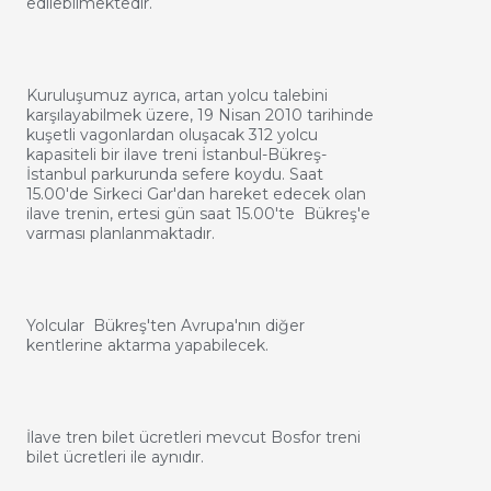
edilebilmektedir.
Kuruluşumuz ayrıca, artan yolcu talebini
karşılayabilmek üzere, 19 Nisan 2010 tarihinde
kuşetli vagonlardan oluşacak 312 yolcu
kapasiteli bir ilave treni İstanbul-Bükreş-
İstanbul parkurunda sefere koydu. Saat
15.00'de Sirkeci Gar'dan hareket edecek olan
ilave trenin, ertesi gün saat 15.00'te Bükreş'e
varması planlanmaktadır.
Yolcular Bükreş'ten Avrupa'nın diğer
kentlerine aktarma yapabilecek.
İlave tren bilet ücretleri mevcut Bosfor treni
bilet ücretleri ile aynıdır.