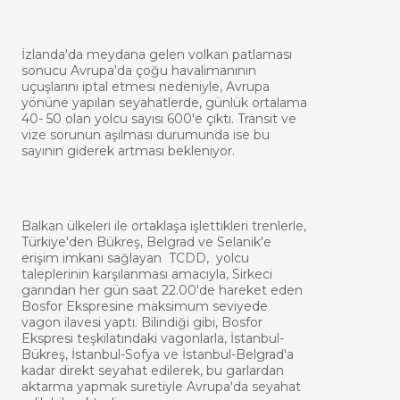
İzlanda'da meydana gelen volkan patlaması
sonucu Avrupa'da çoğu havalimanının
uçuşlarını iptal etmesi nedeniyle, Avrupa
yönüne yapılan seyahatlerde, günlük ortalama
40- 50 olan yolcu sayısı 600'e çıktı. Transit ve
vize sorunun aşılması durumunda ise bu
sayının giderek artması bekleniyor.
Balkan ülkeleri ile ortaklaşa işlettikleri trenlerle,
Türkiye'den Bükreş, Belgrad ve Selanik'e
erişim imkanı sağlayan TCDD, yolcu
taleplerinin karşılanması amacıyla, Sirkeci
garından her gün saat 22.00'de hareket eden
Bosfor Ekspresine maksimum seviyede
vagon ilavesi yaptı. Bilindiği gibi, Bosfor
Ekspresi teşkilatındaki vagonlarla, İstanbul-
Bükreş, İstanbul-Sofya ve İstanbul-Belgrad'a
kadar direkt seyahat edilerek, bu garlardan
aktarma yapmak suretiyle Avrupa'da seyahat