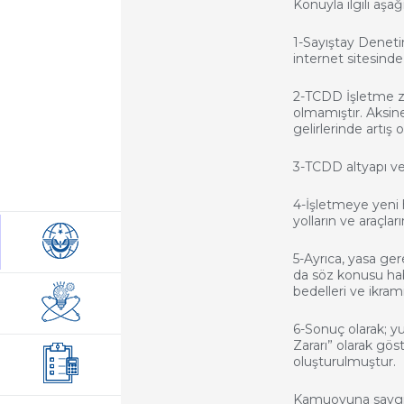
Konuyla ilgili aşa
1-Sayıştay Denetim
internet sitesind
2-TCDD İşletme zar
olmamıştır. Aksin
gelirlerinde artış 
3-TCDD altyapı ve 
4-İşletmeye yeni h
yolların ve araçla
5-Ayrıca, yasa ger
da söz konusu hab
bedelleri ve ikrami
6-Sonuç olarak; y
Zararı” olarak göst
oluşturulmuştur.
Kamuoyuna saygıy