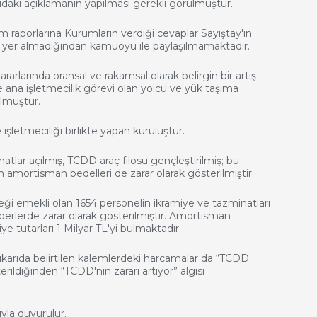
ğıdaki açıklamanın yapılması gerekli görülmüştür.
 raporlarına Kurumların verdiği cevaplar Sayıştay'ın
e yer almadığından kamuoyu ile paylaşılmamaktadır.
arlarında oransal ve rakamsal olarak belirgin bir artış
e ana işletmecilik görevi olan yolcu ve yük taşıma
olmuştur.
işletmeciliği birlikte yapan kuruluştur.
atlar açılmış, TCDD araç filosu gençleştirilmiş; bu
rın amortisman bedelleri de zarar olarak gösterilmiştir.
eği emekli olan 1654 personelin ikramiye ve tazminatları
erlerde zarar olarak gösterilmiştir. Amortisman
ye tutarları 1 Milyar TL'yi bulmaktadır.
ukarıda belirtilen kalemlerdeki harcamalar da “TCDD
erildiğinden “TCDD'nin zararı artıyor” algısı
la duyurulur.