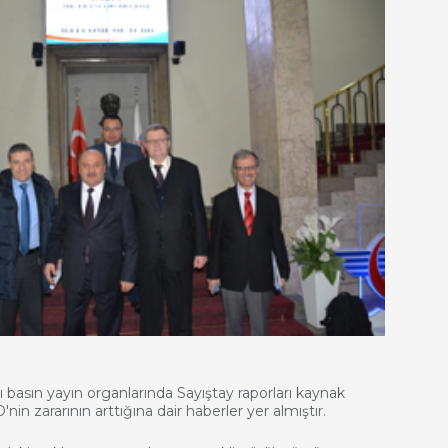
 basın yayın organlarında Sayıştay raporları kaynak
nin zararının arttığına dair haberler yer almıştır.