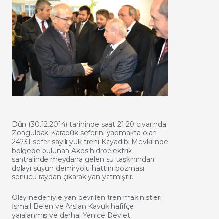
Dün (30.12.2014) tarihinde saat 21.20 civarında
Zonguldak-Karabük seferini yapmakta olan
24231 sefer sayılı yük treni Kayadibi Mevkii'nde
bölgede bulunan Akes hidroelektrik
santralinde meydana gelen su taşkınından
dolayı suyun demiryolu hattını bozması
sonucu raydan çıkarak yan yatmıştır.
Olay nedeniyle yan devrilen tren makinistleri
İsmail Belen ve Arslan Kavuk hafifçe
yaralanmış ve derhal Yenice Devlet