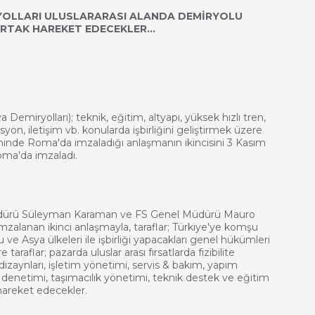
RYOLLARI ULUSLARARASI ALANDA DEMİRYOLU
RTAK HAREKET EDECEKLER…
a Demiryolları); teknik, eğitim, altyapı, yüksek hızlı tren,
syon, iletişim vb. konularda işbirliğini geliştirmek üzere
rihinde Roma'da imzaladığı anlaşmanın ikincisini 3 Kasım
oma'da imzaladı.
ürü Süleyman Karaman ve FS Genel Müdürü Mauro
mzalanan ikinci anlaşmayla, taraflar; Türkiye'ye komşu
ve Asya ülkeleri ile işbirliği yapacakları genel hükümleri
 taraflar; pazarda uluslar arası fırsatlarda fizibilite
 dizaynları, işletim yönetimi, servis & bakım, yapım
 denetimi, taşımacılık yönetimi, teknik destek ve eğitim
 hareket edecekler.