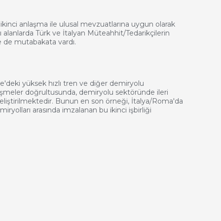
 ikinci anlaşma ile ulusal mevzuatlarına uygun olarak
rı alanlarda Türk ve İtalyan Müteahhit/Tedarikçilerin
e de mutabakata vardı.
ye'deki yüksek hızlı tren ve diğer demiryolu
lişmeler doğrultusunda, demiryolu sektöründe ileri
i geliştirilmektedir. Bunun en son örneği, İtalya/Roma'da
iryolları arasında imzalanan bu ikinci işbirliği