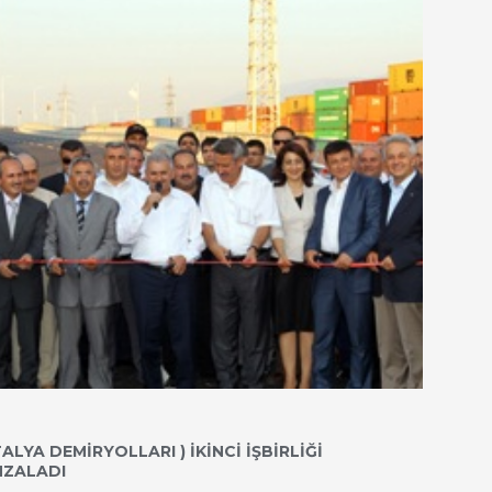
TALYA DEMİRYOLLARI ) İKİNCİ İŞBİRLİĞİ
MZALADI