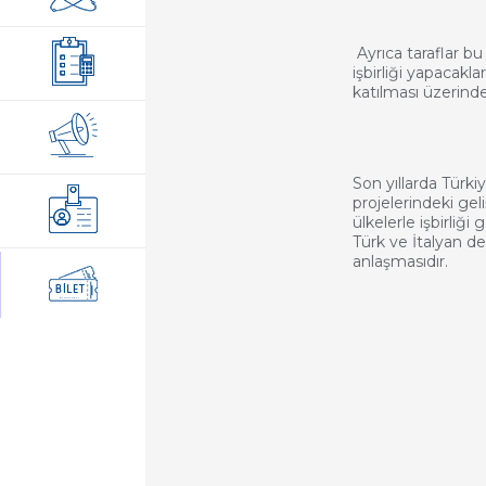
Ayrıca taraflar bu
işbirliği yapacakla
katılması üzerind
Son yıllarda Türki
projelerindeki ge
ülkelerle işbirliğ
Türk ve İtalyan dem
anlaşmasıdır.