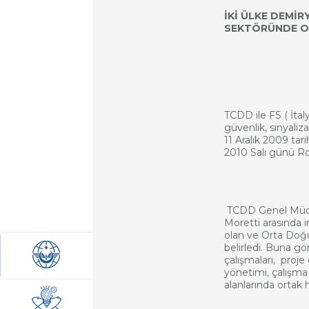
İKİ ÜLKE DEMİ
SEKTÖRÜNDE O
TCDD ile FS ( İtaly
güvenlik, sinyaliza
11 Aralık 2009 ta
2010 Salı günü R
TCDD Genel Müd
Moretti arasında i
olan ve Orta Doğu 
belirledi. Buna göre
çalışmaları, proje
yönetimi, çalışma
alanlarında ortak