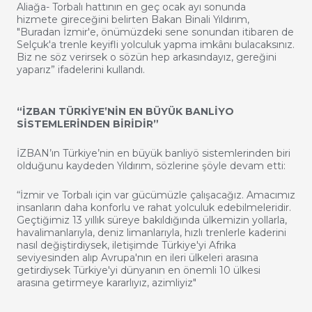
Aliağa- Torbalı hattının en geç ocak ayı sonunda
hizmete gireceğini belirten Bakan Binali Yıldırım,
"Buradan İzmir'e, önümüzdeki sene sonundan itibaren de
Selçuk'a trenle keyifli yolculuk yapma imkânı bulacaksınız.
Biz ne söz verirsek o sözün hep arkasındayız, gereğini
yaparız” ifadelerini kullandı.
“İZBAN TÜRKİYE’NİN EN BÜYÜK BANLİYO
SİSTEMLERİNDEN BİRİDİR”
İZBAN’ın Türkiye’nin en büyük banliyö sistemlerinden biri
olduğunu kaydeden Yıldırım, sözlerine şöyle devam etti:
“İzmir ve Torbalı için var gücümüzle çalışacağız. Amacımız
insanların daha konforlu ve rahat yolculuk edebilmeleridir.
Geçtiğimiz 13 yıllık süreye bakıldığında ülkemizin yollarla,
havalimanlarıyla, deniz limanlarıyla, hızlı trenlerle kaderini
nasıl değiştirdiysek, iletişimde Türkiye'yi Afrika
seviyesinden alıp Avrupa'nın en ileri ülkeleri arasına
getirdiysek Türkiye'yi dünyanın en önemli 10 ülkesi
arasına getirmeye kararlıyız, azimliyiz"