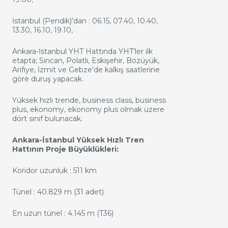
İstanbul (Pendik)'dan : 06.15, 07.40, 10.40,
13.30, 16.10, 19.10,
Ankara-İstanbul YHT Hattında YHT'ler ilk
etapta; Sincan, Polatlı, Eskişehir, Bozüyük,
Arifiye, İzmit ve Gebze'de kalkış saatlerine
göre duruş yapacak.
Yüksek hızlı trende, business class, business
plus, ekonomy, ekonomy plus olmak üzere
dört sınıf bulunacak.
Ankara-İstanbul Yüksek Hızlı Tren
Hattının Proje Büyüklükleri:
Koridor uzunluk : 511 km
Tünel : 40.829 m (31 adet)
En uzun tünel : 4.145 m (T36)