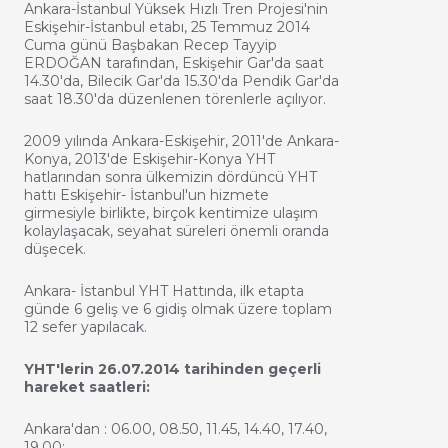
Ankara-İstanbul Yüksek Hızlı Tren Projesi'nin
Eskişehir-İstanbul etabı, 25 Temmuz 2014
Cuma günü Başbakan Recep Tayyip
ERDOĞAN tarafından, Eskişehir Gar'da saat
14.30'da, Bilecik Gar'da 15.30'da Pendik Gar'da
saat 18.30'da düzenlenen törenlerle açılıyor.
2009 yılında Ankara-Eskişehir, 2011'de Ankara-
Konya, 2013'de Eskişehir-Konya YHT
hatlarından sonra ülkemizin dördüncü YHT
hattı Eskişehir- İstanbul'un hizmete
girmesiyle birlikte, birçok kentimize ulaşım
kolaylaşacak, seyahat süreleri önemli oranda
düşecek.
Ankara- İstanbul YHT Hattında, ilk etapta
günde 6 geliş ve 6 gidiş olmak üzere toplam
12 sefer yapılacak.
YHT'lerin 26.07.2014 tarihinden geçerli
hareket saatleri:
Ankara'dan : 06.00, 08.50, 11.45, 14.40, 17.40,
19.00;