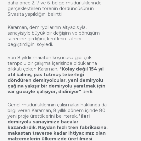
daha önce 2, 7 ve 6. bölge müdürlüklerinde
gerçekleştirilen törenin dördüncüsünün
Sivas'ta yapıldığını belirtti.
Karaman, demiryollarının altyapısıyla,
sanayisiyle büyük bir değişim ve dönüşüm
sürecine girdiğini, kentlerin talihini
değiştirdiğini söyledi.
Son 8 yıldır maraton koşucusu gibi çok
tempolu bir çalışma içerisinde olduklarına
dikkati çeken Karaman,
"Kolay değil 154 yıl
atıl kalmış, pas tutmuş tekerleği
döndüren demiryolcular, yeni demiryolu
çağına yakışır bir demiryolu yaratmak için
var gücüyle çalışıyor, didiniyor"
dedi.
Genel müdürlüklerinin çalışmaları hakkında da
bilgi veren Karaman, 8 yıllık dönem içinde 80
yeni proje ürettiklerini belirterek, "
İleri
demiryolu sanayimize bacalar
kazandırdık. Raydan hızlı tren fabrikasına,
makastan traverse kadar ihtiyacımız olan
malzemelerin ülkemizde üretilmesi