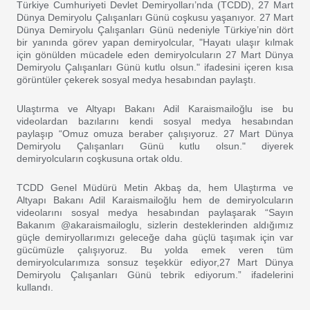
Türkiye Cumhuriyeti Devlet Demiryolları’nda (TCDD), 27 Mart
Dünya Demiryolu Çalışanları Günü coşkusu yaşanıyor. 27 Mart
Dünya Demiryolu Çalışanları Günü nedeniyle Türkiye’nin dört
bir yanında görev yapan demiryolcular, "Hayatı ulaşır kılmak
için gönülden mücadele eden demiryolcuların 27 Mart Dünya
Demiryolu Çalışanları Günü kutlu olsun." ifadesini içeren kısa
görüntüler çekerek sosyal medya hesabından paylaştı.
Ulaştırma ve Altyapı Bakanı Adil Karaismailoğlu ise bu
videolardan bazılarını kendi sosyal medya hesabından
paylaşıp “Omuz omuza beraber çalışıyoruz. 27 Mart Dünya
Demiryolu Çalışanları Günü kutlu olsun." diyerek
demiryolcuların coşkusuna ortak oldu.
TCDD Genel Müdürü Metin Akbaş da, hem Ulaştırma ve
Altyapı Bakanı Adil Karaismailoğlu hem de demiryolcuların
videolarını sosyal medya hesabından paylaşarak “Sayın
Bakanım @akaraismailoglu, sizlerin desteklerinden aldığımız
güçle demiryollarımızı geleceğe daha güçlü taşımak için var
gücümüzle çalışıyoruz. Bu yolda emek veren tüm
demiryolcularımıza sonsuz teşekkür ediyor,27 Mart Dünya
Demiryolu Çalışanları Günü tebrik ediyorum.” ifadelerini
kullandı.