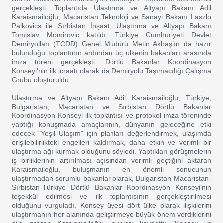
gerçekleşti. Toplantıda Ulaştırma ve Altyapı Bakanı Adil
Karaismailoğlu, Macaristan Teknoloji ve Sanayi Bakanı Laszlo
Palkovics ile Sırbistan İnşaat, Ulaştırma ve Altyapı Bakanı
Tomislav Momirovic katıldı. Türkiye Cumhuriyeti Devlet
Demiryolları (TCDD) Genel Müdürü Metin Akbaş’ın da hazır
bulunduğu toplantının ardından üç ülkenin bakanları arasında
imza töreni gerçekleşti. Dörtlü Bakanlar Koordinasyon
Konseyi'nin ilk icraatı olarak da Demiryolu Taşımacılığı Çalışma
Grubu oluşturuldu.
Ulaştırma ve Altyapı Bakanı Adil Karaismailoğlu; Türkiye,
Bulgaristan, Macaristan ve Sırbistan Dörtlü Bakanlar
Koordinasyon Konseyi ilk toplantısı ve protokol imza töreninde
yaptığı konuşmada amaçlarının, dünyanın geleceğine etki
edecek "Yeşil Ulaşım" için planları değerlendirmek, ulaşımda
erişilebilirlikteki engelleri kaldırmak, daha etkin ve verimli bir
ulaştırma ağı kurmak olduğunu söyledi. Yaptıkları görüşmelerin
iş birliklerinin artırılması açısından verimli geçtiğini aktaran
Karaismailoğlu, buluşmanın en önemli sonucunun
ulaştırmadan sorumlu bakanlar olarak, Bulgaristan-Macaristan-
Sırbistan-Türkiye Dörtlü Bakanlar Koordinasyon Konseyi'nin
teşekkül edilmesi ve ilk toplantısının gerçekleştirilmesi
olduğunu vurguladı. Konsey üyesi dört ülke olarak ilişkilerini
ulaştırmanın her alanında geliştirmeye büyük önem verdiklerini