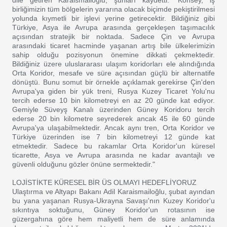
dile getiren Karaismailoğlu, şunları kaydetti: "Konsey, iş
birliğimizin tüm bölgelerin yararına olacak biçimde pekiştirilmesi
yolunda kıymetli bir işlevi yerine getirecektir. Bildiğiniz gibi
Türkiye, Asya ile Avrupa arasında gerçekleşen taşımacılık
açısından stratejik bir noktada. Sadece Çin ve Avrupa
arasındaki ticaret hacminde yaşanan artış bile ülkelerimizin
sahip olduğu pozisyonun önemine dikkati çekmektedir.
Bildiğiniz üzere uluslararası ulaşım koridorları ele alındığında
Orta Koridor, mesafe ve süre açısından güçlü bir alternatife
dönüştü. Bunu somut bir örnekle açıklamak gerekirse Çin'den
Avrupa'ya giden bir yük treni, Rusya Kuzey Ticaret Yolu'nu
tercih ederse 10 bin kilometreyi en az 20 günde kat ediyor.
Gemiyle Süveyş Kanalı üzerinden Güney Koridoru tercih
ederse 20 bin kilometre seyrederek ancak 45 ile 60 günde
Avrupa'ya ulaşabilmektedir. Ancak aynı tren, Orta Koridor ve
Türkiye üzerinden ise 7 bin kilometreyi 12 günde kat
etmektedir. Sadece bu rakamlar Orta Koridor'un küresel
ticarette, Asya ve Avrupa arasında ne kadar avantajlı ve
güvenli olduğunu gözler önüne sermektedir."
LOJİSTİKTE KÜRESEL BİR ÜS OLMAYI HEDEFLİYORUZ
Ulaştırma ve Altyapı Bakanı Adil Karaismailoğlu, şubat ayından
bu yana yaşanan Rusya-Ukrayna Savaşı'nın Kuzey Koridor'u
sıkıntıya soktuğunu, Güney Koridor'un rotasının ise
güzergahına göre hem maliyetli hem de süre anlamında