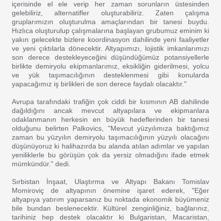
içerisinde el ele verip her zaman sorunların üstesinden
gelebiliriz, alternatifler oluşturabiliriz. Zaten çalışma
gruplarımızın oluşturulma amaçlarından bir tanesi buydu.
Hızlıca oluşturulup çalışmalarına başlayan grubumuz eminim ki
yakın gelecekte bizlere koordinasyon dahilinde yeni faaliyetler
ve yeni çıktılarla dönecektir. Altyapımızı, lojistik imkanlarımızı
son derece destekleyeceğini düşündüğümüz potansiyellerle
birlikte demiryolu ekipmanlarımız, eksikliğin giderilmesi, yolcu
ve yük taşımacılığının desteklenmesi gibi konularda
yapacağımız iş birlikleri de son derece faydalı olacaktır."
Avrupa tarafındaki trafiğin çok ciddi bir kısmının AB dahilinde
dağıldığını ancak mevcut altyapılara ve ekipmanlara
odaklanmanın herkesin en büyük hedeflerinden bir tanesi
olduğunu belirten Palkovics, "Mevcut yüzyılımıza baktığımız
zaman bu yüzyılın demiryolu taşımacılığının yüzyılı olacağını
düşünüyoruz ki halihazırda bu alanda atılan adımlar ve yapılan
yeniliklerle bu görüşün çok da yersiz olmadığını ifade etmek
mümkündür." dedi.
Sırbistan İnşaat, Ulaştırma ve Altyapı Bakanı Tomislav
Momiroviç de altyapının önemine işaret ederek, "Eğer
altyapıya yatırım yaparsanız bu noktada ekonomik büyümeniz
bile bundan beslenecektir. Kültürel zenginliğiniz, bağlarınız,
tarihiniz hep destek olacaktır ki Bulgaristan, Macaristan,