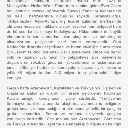
dezavantajlı kaldığını aktararak ayrıca Mart 2021'de
Malezya'dan Hollanda'nın Rotterdam kentine giden Ever Given
adlı geminin kazaya uğrayarak Süveyş Kanalı'nı tıkamasının
da hâlâ hafızalarında olduğunu söyledi. Karaismailoğlu,
"Bölgemizdeki Asya-Avrupa dış ticaret ağlarının merkezinde
olmamız hususlarını dikkate alarak lojistikte hem bölgesel hem
de küresel bir üs olmayı hedefliyoruz. Hükumetimiz de büyük
ekonomilerin can damarları olan ulaştırma ve haberleşme
altyapılarının gelişimine özel önem vermektedir. Orta
Koridor'da ticaretin geliştirilmesi ve hattın etkinliğinin artırılması
için üzerimize ciddi sorumluluklar düşmektedir. Öncelikle demir
yolu ile taşınan yük hacminin geliştirilmesi için maliyetlerin
düşürülerek rekabet gücünün yükseltilmesi amaçlarımızdan
biridir. 2053 yılı hedefimiz, demiryolu ile taşınan yük miktarını
yıllık 38 milyon tondan 440 milyon tona çıkarmaktır." diye
konuştu.
Geçen hafta Azerbaycan, Kazakistan ve Türkiye'nin Dışişleri ve
Ulaştırma Bakanları olarak bir araya geldiklerini hatırlatan
Karaismailoğlu, konuşmasını şöyle sürdürdü: "Türkiye'nin
önerisiyle üç ülke arasında ulaştırma alanında iş birliğimizi
geliştirmeye ve taşımacılığın artırılmasına yönelik bir çalışma
grubu oluşturduk. Somut ve sonucu etkiyecek çalışma
konularını belirledik. Yine malumunuz Azerbaycan, Gürcistan
ve Türkiye arasında ulaştırma alanındaki iş birliğinin en belirgin