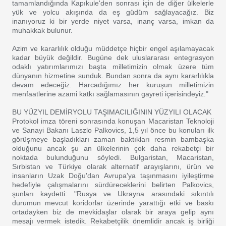
tamamlandığında Kapıkule'den sonrası için de diğer ülkelerle
yük ve yolcu akışında da eş güdüm sağlayacağız. Biz
inanıyoruz ki bir yerde niyet varsa, inanç varsa, imkan da
muhakkak bulunur.
Azim ve kararlılık olduğu müddetçe hiçbir engel aşılamayacak
kadar büyük değildir. Bugüne dek uluslararası entegrasyon
odaklı yatırımlarımızı başta milletimizin olmak üzere tüm
dünyanın hizmetine sunduk. Bundan sonra da aynı kararlılıkla
devam edeceğiz. Harcadığımız her kuruşun milletimizin
menfaatlerine azami katkı sağlamasının gayreti içerisindeyiz."
BU YÜZYIL DEMİRYOLU TAŞIMACILIĞININ YÜZYILI OLACAK
Protokol imza töreni sonrasında konuşan Macaristan Teknoloji
ve Sanayi Bakanı Laszlo Palkovics, 1,5 yıl önce bu konuları ilk
görüşmeye başladıkları zaman baktıkları resmin bambaşka
olduğunu ancak şu an ülkelerinin çok daha rekabetçi bir
noktada bulunduğunu söyledi. Bulgaristan, Macaristan,
Sırbistan ve Türkiye olarak alternatif arayışlarını, ürün ve
insanların Uzak Doğu'dan Avrupa'ya taşınmasını iyileştirme
hedefiyle çalışmalarını sürdüreceklerini belirten Palkovics,
şunları kaydetti: "Rusya ve Ukrayna arasındaki sıkıntılı
durumun mevcut koridorlar üzerinde yarattığı etki ve baskı
ortadayken biz de mevkidaşlar olarak bir araya gelip aynı
mesajı vermek istedik. Rekabetçilik önemlidir ancak iş birliği