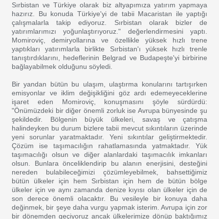
Sırbistan ve Türkiye olarak biz altyapımıza yatırım yapmaya
hazırız. Bu konuda Türkiye'yi de tabii Macaristan ile yaptığı
çalışmalarla takip ediyoruz. Sırbistan olarak bizler de
yatırımlarımızı yoğunlaştırıyoruz." değerlendirmesini yaptı.
Momiroviç, demiryollarına ve özellikle yüksek hızlı trene
yaptıkları yatırımlarla birlikte Sırbistan'ı yüksek hızlı trenle
tanıştırdıklarını, hedeflerinin Belgrad ve Budapeşte'yi birbirine
bağlayabilmek olduğunu söyledi.
Bir yandan bütün bu ulaşım, ulaştırma konularını tartışırken
emisyonlar ve iklim değişikliğini göz ardı edemeyeceklerine
işaret eden Momiroviç, konuşmasını şöyle sürdürdü:
"Önümüzdeki bir diğer önemli zorluk ise Avrupa bünyesinde şu
şekildedir. Bölgenin büyük ülkeleri, savaş ve çatışma
halindeyken bu durum bizlere tabii mevcut sıkıntıların üzerinde
yeni sorunlar yaratmaktadır. Yeni sıkıntılar geliştirmektedir.
Çözüm ise taşımacılığın rahatlamasında yatmaktadır. Yük
taşımacılığı olsun ve diğer alanlardaki taşımacılık imkanları
olsun. Bunlara önceliklendirip bu alanın enerjisini, desteğini
nereden bulabileceğimizi çözümleyebilmek, bahsettiğimiz
bütün ülkeler için hem Sırbistan için hem de bütün bölge
ülkeler için ve aynı zamanda denize kıyısı olan ülkeler için de
son derece önemli olacaktır. Bu vesileyle bir konuya daha
değinmek, bir şeye daha vurgu yapmak isterim. Avrupa için zor
bir dönemden geçiyoruz ancak ülkelerimize dönüp baktığımız