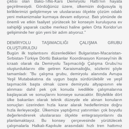
çıktısı olan Bakü-Tiflis-Kars Demiryolu Hattı'nın hayata
geçirilmesiydi. Gördüğünüz üzere, ülkemizin doğusuyla iş
birliklerimizi geliştirmeye ve uluslararası ölçekte çözüm odaklı
yeni mekanizmalar kurmaya devam ediyoruz. Batı yönünde de
önemli ve etkin faaliyet yürütecek bir konseyin kuruluşuna ev
sahipliği yaparak cazibe merkezi haline gelen Orta Koridor'un
gelişiminde her gün yeni bir adım atıyoruz."
DEMİRYOLU TAŞIMACILIĞI ÇALIŞMA GRUBU
OLUŞTURULDU
Bugün ilk toplantısını düzenledikleri Bulgaristan-Macaristan-
Sırbistan-Türkiye Dörtlü Bakanlar Koordinasyon Konseyi'nin ilk
icraatı olarak da Demiryolu Taşımacılığı Çalışma Grubu'nu
oluşturduklarını dile getiren Karaismailoğlu, sözlerini şöyle
tamamladı: "Bu çalışma grubu, demiryolu alanında Avrupa
Yeşil Mutabakatına da uygun başta sürdürülebilir ve yeşil
taşımacılık başta olmak üzere demiryolu altyapısının ele
alınması dahil pek çok konuda ivedilikle çalışmalarına
başlayacak ve sonuçlarını konseye sunacaktır. Böylelikle dört
ülke bakanları olarak teknik düzeyde ele alınan konuların
sonuçları üzerinden hızla karar alarak hedeflerimize doğru
hızla ilerleyeceğiz. Ülkemize yaptığımız yatırımları çok boyutlu
değerlendirerek uluslararası ölçekte entegrasyonlarını da
planlamaktayız. Bu konsey çerçevesinde yürütülecek
çalışmalarla Halkalı-Kapıkule arasındaki hızlı tren hattımız