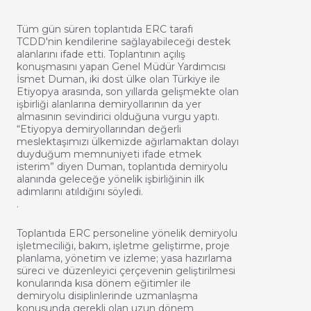
Tüm gün süren toplantıda ERC tarafı
TCDD'nin kendilerine sağlayabileceği destek
alanlarını ifade etti. Toplantının açılış
konuşmasını yapan Genel Müdür Yardımcısı
İsmet Duman, iki dost ülke olan Türkiye ile
Etiyopya arasında, son yıllarda gelişmekte olan
işbirliği alanlarına demiryollarının da yer
almasının sevindirici olduğuna vurgu yaptı.
“Etiyopya demiryollarından değerli
meslektaşımızı ülkemizde ağırlamaktan dolayı
duyduğum memnuniyeti ifade etmek
isterim” diyen Duman, toplantıda demiryolu
alanında geleceğe yönelik işbirliğinin ilk
adımlarını atıldığını söyledi.
.
Toplantıda ERC personeline yönelik demiryolu
işletmeciliği, bakım, işletme geliştirme, proje
planlama, yönetim ve izleme; yasa hazırlama
süreci ve düzenleyici çerçevenin geliştirilmesi
konularında kısa dönem eğitimler ile
demiryolu disiplinlerinde uzmanlaşma
konusunda gerekli olan uzun dönem