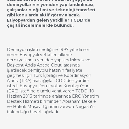
demiryollarının yeniden yapılandırılması,
çalışanların eğitimi ve teknoloji transferi
gibi konularda aktif görev alacak.
Etiyopya'dan gelen yetkililer TCDD'de
çeşitli incelemelerde bulundu.
Demiryolu işletmeciliğine 1997 yılında son
veren Etiyopyalı yetkililer, ülkede
demiryollarının yeniden yapılandırılması ve
Başkent Addis Ababa-Cibuti arasında
işletilecek demiryolu hattının faaliyete
geçmesi için
Türk İşbirliği ve Koordinasyon
Ajansı (TİKA) aracılığıyla TCDD'den yardım
istedi. Etiyopya Demiryolları Kuruluşu'nun
(ERC) isteğine olumlu yanıt veren TCDD, 10
Haziran 2013 tarihinde aralarında ERC Yönetim
Destek Hizmeti biriminden Abraham Bekele
ve Hukuk Müşavirliğinden Zewdu Negash'ın
bulunduğu heyeti ağırladı.
.