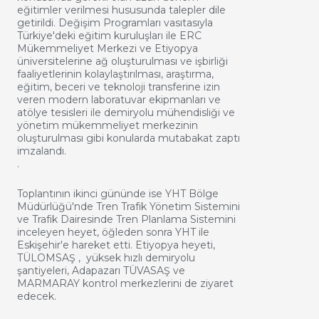
eğitimler verilmesi hususunda talepler dile
getirildi. Değişim Programları vasıtasıyla
Türkiye'deki eğitim kuruluşları ile ERC
Mükemmeliyet Merkezi ve Etiyopya
üniversitelerine ağ oluşturulması ve işbirliği
faaliyetlerinin kolaylaştırılması, araştırma,
eğitim, beceri ve teknoloji transferine izin
veren modern laboratuvar ekipmanları ve
atölye tesisleri ile demiryolu mühendisliği ve
yönetim mükemmeliyet merkezinin
oluşturulması gibi konularda mutabakat zaptı
imzalandı.
.
Toplantının ikinci gününde ise YHT Bölge
Müdürlüğü'nde Tren Trafik Yönetim Sistemini
ve Trafik Dairesinde Tren Planlama Sistemini
inceleyen heyet, öğleden sonra YHT ile
Eskişehir'e hareket etti. Etiyopya heyeti,
TÜLOMSAŞ , yüksek hızlı demiryolu
şantiyeleri, Adapazarı TÜVASAŞ ve
MARMARAY kontrol merkezlerini de ziyaret
edecek.