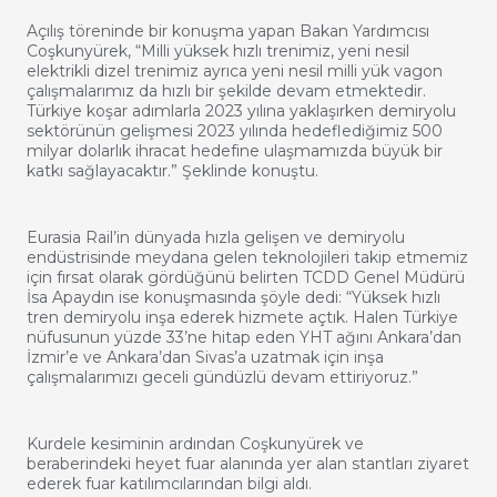
Açılış töreninde bir konuşma yapan Bakan Yardımcısı
Coşkunyürek, “Milli yüksek hızlı trenimiz, yeni nesil
elektrikli dizel trenimiz ayrıca yeni nesil milli yük vagon
çalışmalarımız da hızlı bir şekilde devam etmektedir.
Türkiye koşar adımlarla 2023 yılına yaklaşırken demiryolu
sektörünün gelişmesi 2023 yılında hedeflediğimiz 500
milyar dolarlık ihracat hedefine ulaşmamızda büyük bir
katkı sağlayacaktır.” Şeklinde konuştu.
Eurasia Rail’in dünyada hızla gelişen ve demiryolu
endüstrisinde meydana gelen teknolojileri takip etmemiz
için fırsat olarak gördüğünü belirten TCDD Genel Müdürü
İsa Apaydın ise konuşmasında şöyle dedi: “Yüksek hızlı
tren demiryolu inşa ederek hizmete açtık. Halen Türkiye
nüfusunun yüzde 33’ne hitap eden YHT ağını Ankara’dan
İzmir’e ve Ankara’dan Sivas’a uzatmak için inşa
çalışmalarımızı geceli gündüzlü devam ettiriyoruz.”
Kurdele kesiminin ardından Coşkunyürek ve
beraberindeki heyet fuar alanında yer alan stantları ziyaret
ederek fuar katılımcılarından bilgi aldı.