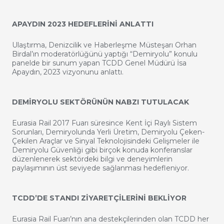
APAYDIN 2023 HEDEFLERİNİ ANLATTI
Ulaştırma, Denizcilik ve Haberleşme Müsteşarı Orhan
Birdal’ın moderatörlüğünü yaptığı “Demiryolu” konulu
panelde bir sunum yapan TCDD Genel Müdürü İsa
Apaydın, 2023 vizyonunu anlattı.
DEMİRYOLU SEKTÖRÜNÜN NABZI TUTULACAK
Eurasia Rail 2017 Fuarı süresince Kent İçi Raylı Sistem
Sorunları, Demiryolunda Yerli Üretim, Demiryolu Çeken-
Çekilen Araçlar ve Sinyal Teknolojisindeki Gelişmeler ile
Demiryolu Güvenliği gibi birçok konuda konferanslar
düzenlenerek sektördeki bilgi ve deneyimlerin
paylaşımının üst seviyede sağlanması hedefleniyor.
TCDD’DE STANDI ZİYARETÇİLERİNİ BEKLİYOR
Eurasia Rail Fuarı’nın ana destekçilerinden olan TCDD her