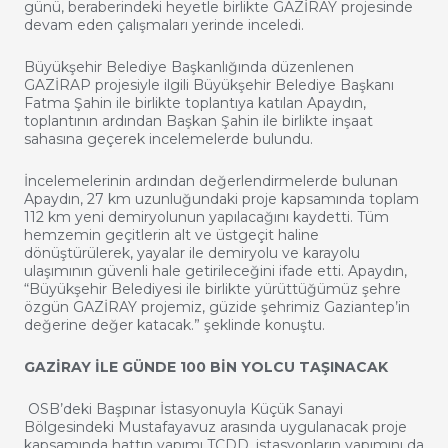
günü, beraberindeki heyetle birlikte GAZİRAY projesinde
devam eden çalışmaları yerinde inceledi.
Büyükşehir Belediye Başkanlığında düzenlenen
GAZİRAP projesiyle ilgili Büyükşehir Belediye Başkanı
Fatma Şahin ile birlikte toplantıya katılan Apaydın,
toplantının ardından Başkan Şahin ile birlikte inşaat
sahasına geçerek incelemelerde bulundu.
İncelemelerinin ardından değerlendirmelerde bulunan
Apaydın, 27 km uzunluğundaki proje kapsamında toplam
112 km yeni demiryolunun yapılacağını kaydetti. Tüm
hemzemin geçitlerin alt ve üstgeçit haline
dönüştürülerek, yayalar ile demiryolu ve karayolu
ulaşımının güvenli hale getirileceğini ifade etti. Apaydın,
“Büyükşehir Belediyesi ile birlikte yürüttüğümüz şehre
özgün GAZİRAY projemiz, güzide şehrimiz Gaziantep’in
değerine değer katacak.” şeklinde konuştu.
GAZİRAY İLE GÜNDE 100 BİN YOLCU TAŞINACAK
OSB’deki Başpınar İstasyonuyla Küçük Sanayi
Bölgesindeki Mustafayavuz arasında uygulanacak proje
kapsamında hattın yapımı TCDD, istasyonların yapımını da