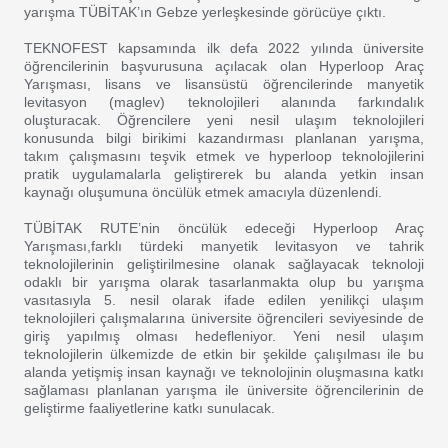
yarışma TÜBİTAK’ın Gebze yerleşkesinde görücüye çıktı.
TEKNOFEST kapsamında ilk defa 2022 yılında üniversite
öğrencilerinin başvurusuna açılacak olan Hyperloop Araç
Yarışması, lisans ve lisansüstü öğrencilerinde manyetik
levitasyon (maglev) teknolojileri alanında farkındalık
oluşturacak. Öğrencilere yeni nesil ulaşım teknolojileri
konusunda bilgi birikimi kazandırması planlanan yarışma,
takım çalışmasını teşvik etmek ve hyperloop teknolojilerini
pratik uygulamalarla geliştirerek bu alanda yetkin insan
kaynağı oluşumuna öncülük etmek amacıyla düzenlendi.
TÜBİTAK RUTE’nin öncülük edeceği Hyperloop Araç
Yarışması,farklı türdeki manyetik levitasyon ve tahrik
teknolojilerinin geliştirilmesine olanak sağlayacak teknoloji
odaklı bir yarışma olarak tasarlanmakta olup bu yarışma
vasıtasıyla 5. nesil olarak ifade edilen yenilikçi ulaşım
teknolojileri çalışmalarına üniversite öğrencileri seviyesinde de
giriş yapılmış olması hedefleniyor. Yeni nesil ulaşım
teknolojilerin ülkemizde de etkin bir şekilde çalışılması ile bu
alanda yetişmiş insan kaynağı ve teknolojinin oluşmasına katkı
sağlaması planlanan yarışma ile üniversite öğrencilerinin de
geliştirme faaliyetlerine katkı sunulacak.