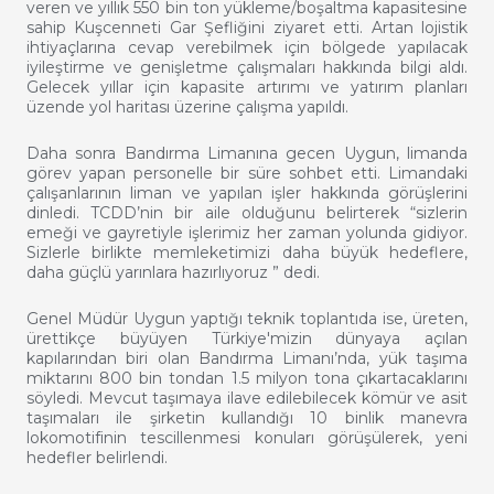
veren ve yıllık 550 bin ton yükleme/boşaltma kapasitesine
sahip Kuşcenneti Gar Şefliğini ziyaret etti. Artan lojistik
ihtiyaçlarına cevap verebilmek için
bölgede yapılacak
iyileştirme ve genişletme çalışmaları hakkında bilgi aldı.
Gelecek yıllar için kapasite artırımı ve yatırım planları
üzende yol haritası üzerine çalışma yapıldı.
Daha sonra Bandırma Limanına gecen Uygun, limanda
görev yapan personelle bir süre sohbet etti. Limandaki
çalışanlarının liman ve yapılan işler hakkında görüşlerini
dinledi. TCDD’nin bir aile olduğunu belirterek “sizlerin
emeği ve gayretiyle işlerimiz her zaman yolunda gidiyor.
Sizlerle birlikte memleketimizi daha büyük hedeflere,
daha güçlü yarınlara hazırlıyoruz ” dedi.
Genel Müdür Uygun yaptığı teknik toplantıda ise, üreten,
ürettikçe büyüyen Türkiye'mizin dünyaya açılan
kapılarından biri olan Bandırma Limanı’nda, yük taşıma
miktarını 800 bin tondan 1.5 milyon tona çıkartacaklarını
söyledi. Mevcut taşımaya ilave edilebilecek kömür ve asit
taşımaları ile şirketin kullandığı 10 binlik manevra
lokomotifinin tescillenmesi konuları görüşülerek, yeni
hedefler belirlendi.