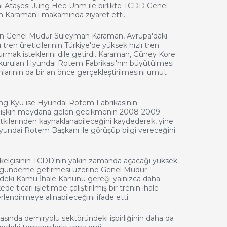
i Ataşesi Jung Hee Uhm ile birlikte TCDD Genel
Karaman'ı makamında ziyaret etti.
n Genel Müdür Süleyman Karaman, Avrupa'daki
 tren üreticilerinin Türkiye'de yüksek hızlı tren
urmak isteklerini dile getirdi. Karaman, Güney Kore
 kurulan Hyundai Rotem Fabrikası'nın büyütülmesi
planlarının da bir an önce gerçekleştirilmesini umut
ng Kyu ise Hyundai Rotem Fabrikasının
 ilişkin meydana gelen gecikmenin 2008-2009
tkilerinden kaynaklanabileceğini kaydederek, yine
 Hyundai Rotem Başkanı ile görüşüp bilgi vereceğini
elçisinin TCDD'nin yakın zamanda açacağı yüksek
ini gündeme getirmesi üzerine Genel Müdür
'deki Kamu İhale Kanunu gereği yalnızca daha
de ticari işletimde çalıştırılmış bir trenin ihale
endirmeye alınabileceğini ifade etti.
arasında demiryolu sektöründeki işbirliğinin daha da