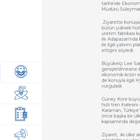
tarihinde Ekonom
Müdürü Süleyman 
Ziyarette konuşa
bütün yüksek hızlı
üretim fabrikası k
ile Adapazarı'nda
ile ilgili yatırım 
ettiğini söyledi.
Büyükelçi Lee Sa
genişletilmesine
ekonomik krizin e
de konuyla ilgili
vurguladı.
Güney Kore büyük
hızlı tren ihales
Karaman, Türkiye
önce başka bir ülke
kapsamında değerl
Ziyaret, iki ülke 