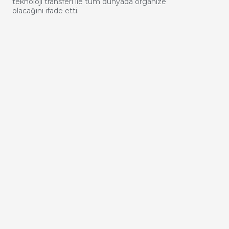
teknoloji transferi ile tüm dünyada organize
olacağını ifade etti.