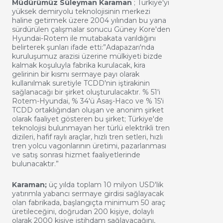
Müdürümüz Süleyman Karaman
; Türkiye'yi
yüksek demiryolu teknolojisinin merkezi
haline getirmek üzere 2004 yılından bu yana
sürdürülen çalışmalar sonucu Güney Kore'den
Hyundai-Rotem ile mutabakata varıldığını
belirterek şunları ifade etti:”Adapazarı'nda
kuruluşumuz arazisi üzerine mülkiyeti bizde
kalmak koşuluyla fabrika kurulacak, kira
gelirinin bir kısmı sermaye payı olarak
kullanılmak suretiyle TCDD'nin iştirakinin
sağlanacağı bir şirket oluşturulacaktır. % 51'i
Rotem-Hyundai, % 34'ü Asaş-Haco ve % 15'i
TCDD ortaklığından oluşan ve anonim şirket
olarak faaliyet gösteren bu şirket; Türkiye'de
teknolojisi bulunmayan her türlü elektrikli tren
dizileri, hafif raylı araçlar, hızlı tren setleri, hızlı
tren yolcu vagonlarının üretimi, pazarlanması
ve satış sonrası hizmet faaliyetlerinde
bulunacaktır.”
Karaman;
üç yılda toplam 10 milyon USD'lik
yatırımla yabancı sermaye girdisi sağlayacak
olan fabrikada, başlangıçta minimum 50 araç
üretileceğini, doğrudan 200 kişiye, dolaylı
olarak 2000 kişiye istihdam sağlayacağını,