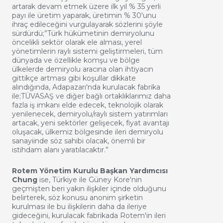
artarak devam etmek üzere ilk yıl % 35 yerli
payı ile üretim yaparak, üretimin % 30'unu
ihraç edileceğini vurgulayarak sözlerini şöyle
sürdürdü;”Türk hükümetinin demiryolunu
öncelikli sektör olarak ele alması, yerel
yönetimlerin raylı sistemi geliştirmeleri, tüm
dünyada ve özellikle komşu ve bölge
ülkelerde demiryolu aracına olan ihtiyacın
gittikçe artması gibi koşullar dikkate
alındığında, Adapazarı'nda kurulacak fabrika
ile;TÜVASAŞ ve diğer bağlı ortaklıklarımız daha
fazla iş imkanı elde edecek, teknolojik olarak
yenilenecek, demiryolu/raylı sistem yatırımları
artacak, yeni sektörler gelişecek, fiyat avantajı
oluşacak, ülkemiz bölgesinde ileri demiryolu
sanayiinde söz sahibi olacak, önemli bir
istihdam alanı yaratılacaktır.”
Rotem Yönetim Kurulu Başkan Yardımcısı
Chung
ise, Türkiye ile Güney Kore'nin
geçmişten beri yakın ilişkiler içinde olduğunu
belirterek, söz konusu anonim şirketin
kurulması ile bu ilişkilerin daha da ileriye
gideceğini, kurulacak fabrikada Rotem'in ileri