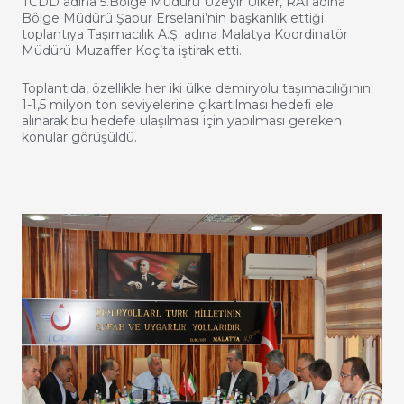
TCDD adına 5.Bölge Müdürü Üzeyir Ülker, RAİ adına
Bölge Müdürü Şapur Erselani’nin başkanlık ettiği
toplantıya Taşımacılık A.Ş. adına Malatya Koordinatör
Müdürü Muzaffer Koç’ta iştirak etti.
Toplantıda, özellikle her iki ülke demiryolu taşımacılığının
1-1,5 milyon ton seviyelerine çıkartılması hedefi ele
alınarak bu hedefe ulaşılması için yapılması gereken
konular görüşüldü.