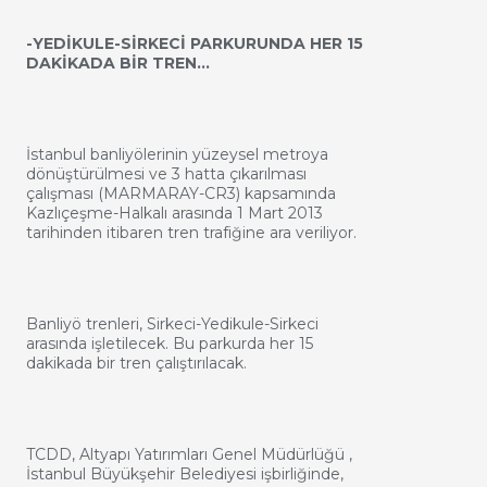
-YEDİKULE-SİRKECİ PARKURUNDA HER 15
DAKİKADA BİR TREN…
İstanbul banliyölerinin yüzeysel metroya
dönüştürülmesi ve 3 hatta çıkarılması
çalışması (MARMARAY-CR3) kapsamında
Kazlıçeşme-Halkalı arasında 1 Mart 2013
tarihinden itibaren tren trafiğine ara veriliyor.
Banliyö trenleri, Sirkeci-Yedikule-Sirkeci
arasında işletilecek. Bu parkurda her 15
dakikada bir tren çalıştırılacak.
TCDD, Altyapı Yatırımları Genel Müdürlüğü ,
İstanbul Büyükşehir Belediyesi işbirliğinde,