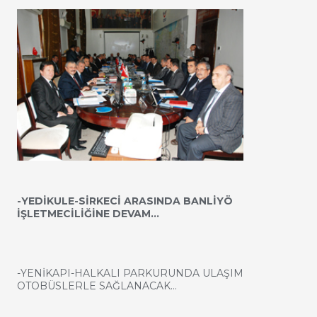
-YEDİKULE-SİRKECİ ARASINDA BANLİYÖ
İŞLETMECİLİĞİNE DEVAM…
-YENİKAPI-HALKALI PARKURUNDA ULAŞIM
OTOBÜSLERLE SAĞLANACAK…