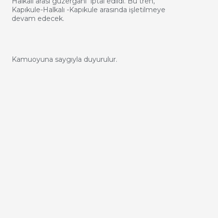
Halkalı arası güzergahı iptal edildi. Bu tren,
Kapıkule-Halkalı -Kapıkule arasında işletilmeye
devam edecek.
Kamuoyuna saygıyla duyurulur.