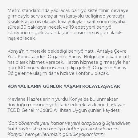
Metro standardında yapılacak banliyö sisteminin devreye
girmesiyle servis araçlarının karayolu trafiğinde yarattığı
sıkışıklık azalmış olacak, kara yoluyla 1 saat süren seyahat
süresi 30 dakikaya inecek ve 19 adet yeni banliyö
istasyonu engelli vatandaşların erişimine uygun olarak
inşa edilecek.
Konya’nın merakla beklediği banliyö hattı, Antalya Çevre
Yolu Köprüsünden Organize Sanayi Bölgelerine kadar çift
hat olarak hizmet verecek. Hattın hizmete girmesiyle her
gün 100 bine yakın insanın gidip geldiği Organize Sanayi
Bölgelerine ulaşım daha hızlı ve konforlu olacak.
KONYALILARIN GÜNLÜK YAŞAMI KOLAYLAŞACAK
Mevlana Hazretlerinin yurdu Konya’da bulunmaktan
duyduğu memnuniyeti ifade ederek sözlerine başlayan
TCDD Genel Müdürü Ali İhsan Uygun şunları kaydetti;
“Son dönemde yeni hatlar ve yeni araçlarla güçlendirilen
hafif raylı sistemin banliyö hatlarıyla desteklenmesi
Konyalı hemşerilerimizin günlük yaşamlarını