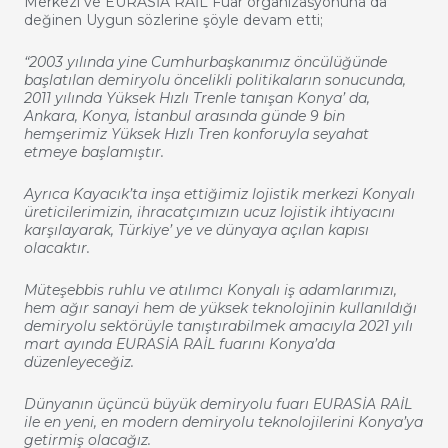
Merkezi ve EURASİA RAİL Fuar organizasyonuna da
değinen Uygun sözlerine şöyle devam etti;
“2003 yılında yine Cumhurbaşkanımız öncülüğünde
başlatılan demiryolu öncelikli politikaların sonucunda,
2011 yılında Yüksek Hızlı Trenle tanışan Konya’ da,
Ankara, Konya, İstanbul arasında günde 9 bin
hemşerimiz Yüksek Hızlı Tren konforuyla seyahat
etmeye başlamıştır.
Ayrıca Kayacık’ta inşa ettiğimiz lojistik merkezi Konyalı
üreticilerimizin, ihracatçımızın ucuz lojistik ihtiyacını
karşılayarak, Türkiye’ ye ve dünyaya açılan kapısı
olacaktır.
Müteşebbis ruhlu ve atılımcı Konyalı iş adamlarımızı,
hem ağır sanayi hem de yüksek teknolojinin kullanıldığı
demiryolu sektörüyle tanıştırabilmek amacıyla 2021 yılı
mart ayında EURASİA RAİL fuarını Konya’da
düzenleyeceğiz.
Dünyanın üçüncü büyük demiryolu fuarı EURASİA RAİL
ile en yeni, en modern demiryolu teknolojilerini Konya’ya
getirmiş olacağız.