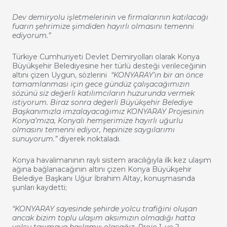
Dev demiryolu işletmelerinin ve firmalarının katılacağı
fuarın şehrimize şimdiden hayırlı olmasını temenni
ediyorum.”
Türkiye Cumhuriyeti Devlet Demiryolları olarak Konya
Büyükşehir Belediyesine her türlü desteği verileceğinin
altını çizen Uygun, sözlerini
“KONYARAY’ın bir an önce
tamamlanması için gece gündüz çalışacağımızın
sözünü siz değerli katılımcıların huzurunda vermek
istiyorum. Biraz sonra değerli Büyükşehir Belediye
Başkanımızla imzalayacağımız KONYARAY Projesinin
Konya’mıza, Konyalı hemşerimize hayırlı uğurlu
olmasını temenni ediyor, hepinize saygılarımı
sunuyorum.”
diyerek noktaladı.
Konya havalimanının raylı sistem aracılığıyla ilk kez ulaşım
ağına bağlanacağının altını çizen Konya Büyükşehir
Belediye Başkanı Uğur İbrahim Altay, konuşmasında
şunları kaydetti;
“KONYARAY sayesinde şehirde yolcu trafiğini oluşan
ancak bizim toplu ulaşım aksımızın olmadığı hatta
yolcu taşımaya başlamış olacağız. Proje 1. ve 2.