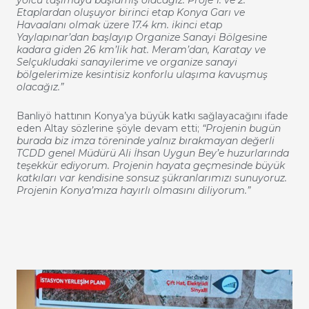
Etaplardan oluşuyor birinci etap Konya Garı ve
Havaalanı olmak üzere 17.4 km. ikinci etap
Yaylapınar’dan başlayıp Organize Sanayi Bölgesine
kadara giden 26 km’lik hat. Meram’dan, Karatay ve
Selçukludaki sanayilerime ve organize sanayi
bölgelerimize kesintisiz konforlu ulaşıma kavuşmuş
olacağız.”
Banliyö hattının Konya’ya büyük katkı sağlayacağını ifade
eden Altay sözlerine şöyle devam etti;
“Projenin bugün
burada biz imza töreninde yalnız bırakmayan değerli
TCDD genel Müdürü Ali İhsan Uygun Bey’e huzurlarında
teşekkür ediyorum. Projenin hayata geçmesinde büyük
katkıları var kendisine sonsuz şükranlarımızı sunuyoruz.
Projenin Konya’mıza hayırlı olmasını diliyorum.”