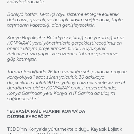
kolaylaştıracaktır.
Banliyö hatları kent içi raylı sisteme entegre edilerek
daha hızlı, güvenli, ve hesaplı ulaşım sağlanacak, toplu
taşımanın kapsadığı alan genişleyecektir.
Konya Büyükşehir Belediyesi işbirliğinde yürüttüğümüz
KONYARAY, yerel yönetimlerle gerçekleştireceğimiz en
önemli ulaşım projelerinden biridir. Büyükşehir
Belediyemizin yapıcı ve çözümcü tutumu gücümüze
güç katmıştır.
Tamamlandığında 26 km uzunluğa sahip olacak projede
karayoluyla 1 saat süren yolculuk, 30 dakikaya
düşecektir. Günlük 90 bin yolcuya hizmet verilecek ve 19
durağın yer aldığı KONYARAY projesi güzergâhında,
Konya Garı’ndan yeni Konya YHT Garı’na da ulaşım
sağlanacaktır.”
“EURASİA RAİL FUARINI KONYA’DA
DÜZENLEYECEĞİZ”
TCDD’nin Konya’da yürütmekte olduğu Kayacık Lojistik