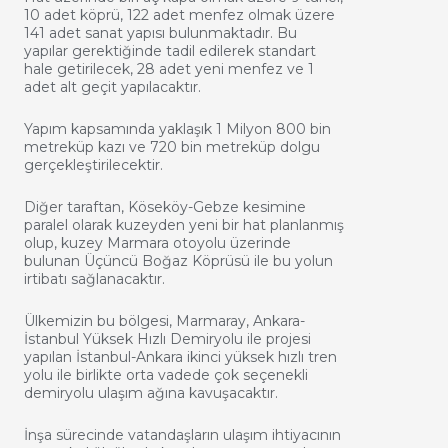
10 adet köprü, 122 adet menfez olmak üzere
141 adet sanat yapısı bulunmaktadır. Bu
yapılar gerektiğinde tadil edilerek standart
hale getirilecek, 28 adet yeni menfez ve 1
adet alt geçit yapılacaktır.
Yapım kapsamında yaklaşık 1 Milyon 800 bin
metreküp kazı ve 720 bin metreküp dolgu
gerçekleştirilecektir.
Diğer taraftan, Köseköy-Gebze kesimine
paralel olarak kuzeyden yeni bir hat planlanmış
olup, kuzey Marmara otoyolu üzerinde
bulunan Üçüncü Boğaz Köprüsü ile bu yolun
irtibatı sağlanacaktır.
Ülkemizin bu bölgesi, Marmaray, Ankara-
İstanbul Yüksek Hızlı Demiryolu ile projesi
yapılan İstanbul-Ankara ikinci yüksek hızlı tren
yolu ile birlikte orta vadede çok seçenekli
demiryolu ulaşım ağına kavuşacaktır.
İnşa sürecinde vatandaşların ulaşım ihtiyacının