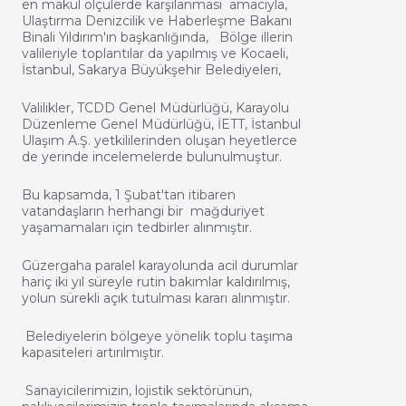
en makul ölçülerde karşılanması amacıyla,
Ulaştırma Denizcilik ve Haberleşme Bakanı
Binali Yıldırım'ın başkanlığında, Bölge illerin
valileriyle toplantılar da yapılmış ve Kocaeli,
İstanbul, Sakarya Büyükşehir Belediyeleri,
Valilikler, TCDD Genel Müdürlüğü, Karayolu
Düzenleme Genel Müdürlüğü, İETT, İstanbul
Ulaşım A.Ş. yetkililerinden oluşan heyetlerce
de yerinde incelemelerde bulunulmuştur.
Bu kapsamda, 1 Şubat'tan itibaren
vatandaşların herhangi bir mağduriyet
yaşamamaları için tedbirler alınmıştır.
Güzergaha paralel karayolunda acil durumlar
hariç iki yıl süreyle rutin bakımlar kaldırılmış,
yolun sürekli açık tutulması kararı alınmıştır.
Belediyelerin bölgeye yönelik toplu taşıma
kapasiteleri artırılmıştır.
Sanayicilerimizin, lojistik sektörünün,