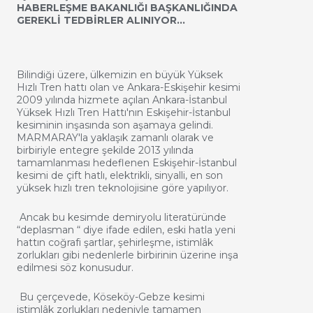
HABERLEŞME BAKANLIĞI BAŞKANLIĞINDA
GEREKLİ TEDBİRLER ALINIYOR…
Bilindiği üzere, ülkemizin en büyük Yüksek
Hızlı Tren hattı olan ve Ankara-Eskişehir kesimi
2009 yılında hizmete açılan Ankara-İstanbul
Yüksek Hızlı Tren Hattı'nın Eskişehir-İstanbul
kesiminin inşasında son aşamaya gelindi.
MARMARAY'la yaklaşık zamanlı olarak ve
birbiriyle entegre şekilde 2013 yılında
tamamlanması hedeflenen Eskişehir-İstanbul
kesimi de çift hatlı, elektrikli, sinyalli, en son
yüksek hızlı tren teknolojisine göre yapılıyor.
Ancak bu kesimde demiryolu literatüründe
“deplasman “ diye ifade edilen, eski hatla yeni
hattın coğrafi şartlar, şehirleşme, istimlâk
zorlukları gibi nedenlerle birbirinin üzerine inşa
edilmesi söz konusudur.
Bu çerçevede, Köseköy-Gebze kesimi
istimlâk zorlukları nedeniyle tamamen