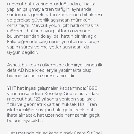
mevcut hat üzerine oturduğundan, hatta
yapılan çalışmayla tren trafiğini aynı anda
sürdürmek gerek hattın zamanında bitirilmesi
ve gerekse güvenlik açısından mümkün
olmamıştır. Mevcut yolun çift hatlı olmasına
rağmen, hatların aynı platform üzerinde
bulunmasından dolayı da hattın birinin açık
kalıp diğerinde çalışmanın yürütülmesi, proje
yapım süresi ve maliyetler açısından da
uygun değildir.
Ayrıca, bu kesim ülkemizde demiryollarında ilk
defa AB hibe kredileriyle yapılmakta olup,
hibenin kullanım süresi tanımlıdır.
YHT hat inşası çalışmaları kapsamında; 1890
yılında inşa edilen Köseköy-Gebze arasındaki
mevcut hat, 122 yıl sonra yeniden yapılarak
fiziki ve geometrik şartları Yüksek Hızlı Tren
işletmeciliğine uygun hale getirilecek; hat
ihata alınacak, hat üzerinde hemzemin geçit
bulunmayacaktır.
Hat üzerinde biri aç kapa olmak üzere 9 tünel,