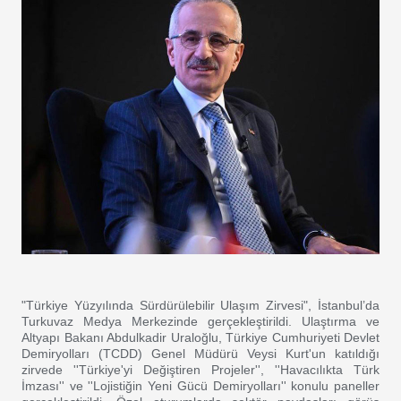
"Türkiye Yüzyılında Sürdürülebilir Ulaşım Zirvesi", İstanbul’da
Turkuvaz Medya Merkezinde gerçekleştirildi. Ulaştırma ve
Altyapı Bakanı Abdulkadir Uraloğlu, Türkiye Cumhuriyeti Devlet
Demiryolları (TCDD) Genel Müdürü Veysi Kurt'un katıldığı
zirvede ''Türkiye'yi Değiştiren Projeler'', ''Havacılıkta Türk
İmzası'' ve ''Lojistiğin Yeni Gücü Demiryolları'' konulu paneller