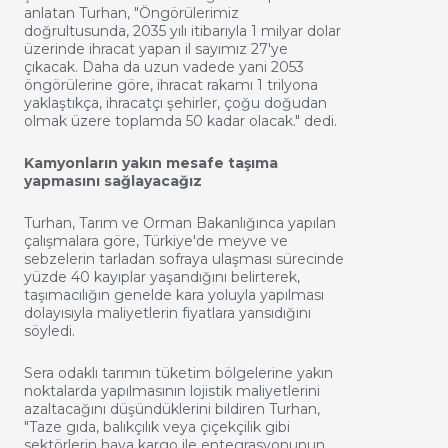
anlatan Turhan, "Öngörülerimiz
doğrultusunda, 2035 yılı itibarıyla 1 milyar dolar
üzerinde ihracat yapan il sayımız 27'ye
çıkacak. Daha da uzun vadede yani 2053
öngörülerine göre, ihracat rakamı 1 trilyona
yaklaştıkça, ihracatçı şehirler, çoğu doğudan
olmak üzere toplamda 50 kadar olacak." dedi.
Kamyonların yakın mesafe taşıma
yapmasını sağlayacağız
Turhan, Tarım ve Orman Bakanlığınca yapılan
çalışmalara göre, Türkiye'de meyve ve
sebzelerin tarladan sofraya ulaşması sürecinde
yüzde 40 kayıplar yaşandığını belirterek,
taşımacılığın genelde kara yoluyla yapılması
dolayısıyla maliyetlerin fiyatlara yansıdığını
söyledi.
Sera odaklı tarımın tüketim bölgelerine yakın
noktalarda yapılmasının lojistik maliyetlerini
azaltacağını düşündüklerini bildiren Turhan,
"Taze gıda, balıkçılık veya çiçekçilik gibi
sektörlerin hava kargo ile entegrasyonunun