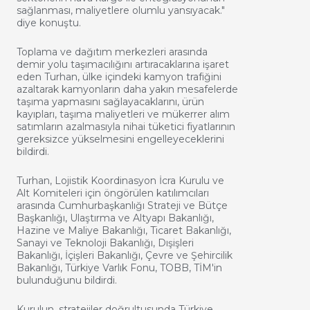
sağlanması, maliyetlere olumlu yansıyacak."
diye konuştu.
Toplama ve dağıtım merkezleri arasında
demir yolu taşımacılığını artıracaklarına işaret
eden Turhan, ülke içindeki kamyon trafiğini
azaltarak kamyonların daha yakın mesafelerde
taşıma yapmasını sağlayacaklarını, ürün
kayıpları, taşıma maliyetleri ve mükerrer alım
satımların azalmasıyla nihai tüketici fiyatlarının
gereksizce yükselmesini engelleyeceklerini
bildirdi.
Turhan, Lojistik Koordinasyon İcra Kurulu ve
Alt Komiteleri için öngörülen katılımcıları
arasında Cumhurbaşkanlığı Strateji ve Bütçe
Başkanlığı, Ulaştırma ve Altyapı Bakanlığı,
Hazine ve Maliye Bakanlığı, Ticaret Bakanlığı,
Sanayi ve Teknoloji Bakanlığı, Dışişleri
Bakanlığı, İçişleri Bakanlığı, Çevre ve Şehircilik
Bakanlığı, Türkiye Varlık Fonu, TOBB, TİM'in
bulunduğunu bildirdi.
Kurulun, stratejiler doğrultusunda Türkiye