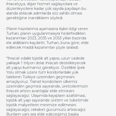
ihracatçıya, diğer hizmet sağlayıcılara ve
düzenleyicilere kadar çok sayıda paydaşın bu
alanda atılacak adımlarda söz sahibi olması
gerektiğine inandıklarını söyledi.
Planın hazırlanma aşamasına ilişkin bilgi veren
Turhan, planın uygulanmasıyla hedefledikleri
kazanımları 2023, 2035 ve 2053 yılları bazında
ele aldıklarını kaydetti. Turhan, buna göre, elde
edilecek maddi kazanımları şöyle sıraladı:
"İhracat odaklı lojistik alt yapısı, uzun vadede
yaklaşık 1 trilyon dolar ihracatı destekleyecek
alt yapıyı kurmamız gerekiyor. Özellikle İpek
Yolu olmak üzere tüm koridorlardaki yük
talebinin Türkiye üzerinden geçmesini
amaçlıyoruz. Transit koridorların ülkemiz
üzerinden geçmesi sayesinde, üreticilerimizin
ihracatı artırıcı avantajlar elde etmesini
sağlayacağız. Ulaşımda kayıpların azaltılması,
lojistik alt yapı sayesinde üretim ve tüketimde
lojistik maliyetlerin minimize edilmesini
sağlayacağız, rekabet gücümüzü artıracağız.
Bunların yanı sıra elde edeceğimiz başka