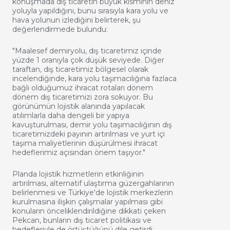
konuşmada dış ticaretin büyük kısmının deniz
yoluyla yapıldığını, bunu sırasıyla kara yolu ve
hava yolunun izlediğini belirterek, şu
değerlendirmede bulundu:
"Maalesef demiryolu, dış ticaretimiz içinde
yüzde 1 oranıyla çok düşük seviyede. Diğer
taraftan, dış ticaretimiz bölgesel olarak
incelendiğinde, kara yolu taşımacılığına fazlaca
bağlı olduğumuz ihracat rotaları dönem
dönem dış ticaretimizi zora sokuyor. Bu
görünümün lojistik alanında yapılacak
atılımlarla daha dengeli bir yapıya
kavuşturulması, demir yolu taşımacılığının dış
ticaretimizdeki payının artırılması ve yurt içi
taşıma maliyetlerinin düşürülmesi ihracat
hedeflerimiz açısından önem taşıyor."
Planda lojistik hizmetlerin etkinliğinin
artırılması, alternatif ulaştırma güzergahlarının
belirlenmesi ve Türkiye'de lojistik merkezlerin
kurulmasına ilişkin çalışmalar yapılması gibi
konuların önceliklendirildiğine dikkati çeken
Pekcan, bunların dış ticaret politikası ve
hedefleriyle de örtüştüğünü dile getirdi.