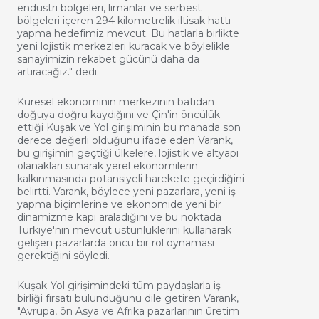
endüstri bölgeleri, limanlar ve serbest
bölgeleri içeren 294 kilometrelik iltisak hattı
yapma hedefimiz mevcut. Bu hatlarla birlikte
yeni lojistik merkezleri kuracak ve böylelikle
sanayimizin rekabet gücünü daha da
artıracağız." dedi.
Küresel ekonominin merkezinin batıdan
doğuya doğru kaydığını ve Çin'in öncülük
ettiği Kuşak ve Yol girişiminin bu manada son
derece değerli olduğunu ifade eden Varank,
bu girişimin geçtiği ülkelere, lojistik ve altyapı
olanakları sunarak yerel ekonomilerin
kalkınmasında potansiyeli harekete geçirdiğini
belirtti. Varank, böylece yeni pazarlara, yeni iş
yapma biçimlerine ve ekonomide yeni bir
dinamizme kapı araladığını ve bu noktada
Türkiye'nin mevcut üstünlüklerini kullanarak
gelişen pazarlarda öncü bir rol oynaması
gerektiğini söyledi.
Kuşak-Yol girişimindeki tüm paydaşlarla iş
birliği fırsatı bulunduğunu dile getiren Varank,
"Avrupa, ön Asya ve Afrika pazarlarının üretim