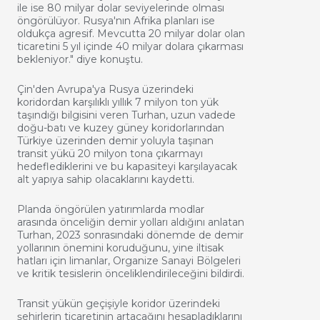
ile ise 80 milyar dolar seviyelerinde olması
öngörülüyor. Rusya'nın Afrika planları ise
oldukça agresif. Mevcutta 20 milyar dolar olan
ticaretini 5 yıl içinde 40 milyar dolara çıkarması
bekleniyor." diye konuştu.
Çin'den Avrupa'ya Rusya üzerindeki
koridordan karşılıklı yıllık 7 milyon ton yük
taşındığı bilgisini veren Turhan, uzun vadede
doğu-batı ve kuzey güney koridorlarından
Türkiye üzerinden demir yoluyla taşınan
transit yükü 20 milyon tona çıkarmayı
hedeflediklerini ve bu kapasiteyi karşılayacak
alt yapıya sahip olacaklarını kaydetti.
Planda öngörülen yatırımlarda modlar
arasında önceliğin demir yolları aldığını anlatan
Turhan, 2023 sonrasındaki dönemde de demir
yollarının önemini koruduğunu, yine iltisak
hatları için limanlar, Organize Sanayi Bölgeleri
ve kritik tesislerin önceliklendirileceğini bildirdi.
Transit yükün geçişiyle koridor üzerindeki
şehirlerin ticaretinin artacağını hesapladıklarını