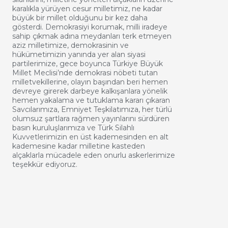
karalıkla yürüyen cesur milletimiz, ne kadar
büyük bir millet olduğunu bir kez daha
gösterdi. Demokrasiyi korumak, milli iradeye
sahip çıkmak adına meydanları terk etmeyen
aziz milletimize, demokrasinin ve
hükümetimizin yanında yer alan siyasi
partilerimize, gece boyunca Türkiye Büyük
Millet Meclisi’nde demokrasi nöbeti tutan
milletvekillerine, olayın başından beri hemen
devreye girerek darbeye kalkışanlara yönelik
hemen yakalama ve tutuklama kararı çıkaran
Savcılarımıza, Emniyet Teşkilatımıza, her türlü
olumsuz şartlara rağmen yayınlarını sürdüren
basın kuruluşlarımıza ve Türk Silahlı
Kuvvetlerimizin en üst kademesinden en alt
kademesine kadar milletine kasteden
alçaklarla mücadele eden onurlu askerlerimize
teşekkür ediyoruz.