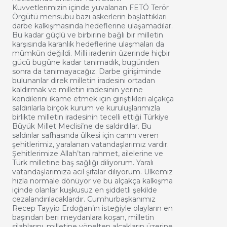
Kuvvetlerimizin içinde yuvalanan FETÖ Terör
Örgütü mensubu bazı askerlerin başlattıkları
darbe kalkışmasında hedeflerine ulaşamadılar.
Bu kadar güçlü ve birbirine bağlı bir milletin
karşısında karanlık hedeflerine ulaşmaları da
mümkün değildi. Milli iradenin üzerinde hiçbir
gücü bugüne kadar tanımadık, bugünden
sonra da tanımayacağız. Darbe girişiminde
bulunanlar direk milletin iradesini ortadan
kaldırmak ve milletin iradesinin yerine
kendilerini ikame etmek için giriştikleri alçakça
saldırılarla birçok kurum ve kuruluşlarımızla
birlikte milletin iradesinin tecelli ettiği Türkiye
Büyük Millet Meclisi’ne de saldırdılar. Bu
saldırılar safhasında ülkesi için canını veren
şehitlerimiz, yaralanan vatandaşlarımız vardır.
Şehitlerimize Allah’tan rahmet, ailelerine ve
Türk milletine baş sağlığı diliyorum. Yaralı
vatandaşlarımıza acil şifalar diliyorum. Ülkemiz
hızla normale dönüyor ve bu alçakça kalkışma
içinde olanlar kuşkusuz en şiddetli şekilde
cezalandırılacaklardır. Cumhurbaşkanımız
Recep Tayyip Erdoğan’ın isteğiyle olayların en
başından beri meydanlara koşan, milletin
silahlarını, milletine yönelten alçakların üzerine