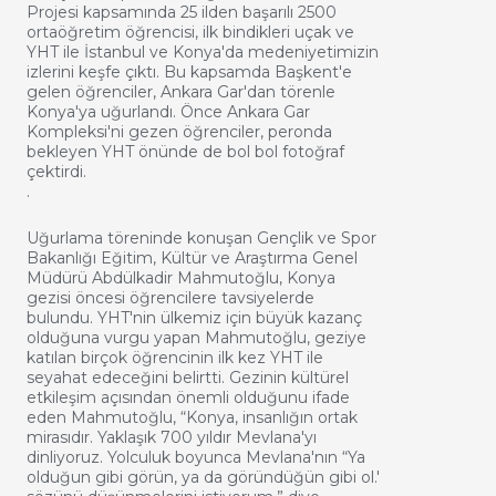
Projesi kapsamında 25 ilden başarılı 2500
ortaöğretim öğrencisi, ilk bindikleri uçak ve
YHT ile İstanbul ve Konya'da medeniyetimizin
izlerini keşfe çıktı. Bu kapsamda Başkent'e
gelen öğrenciler, Ankara Gar'dan törenle
Konya'ya uğurlandı. Önce Ankara Gar
Kompleksi'ni gezen öğrenciler, peronda
bekleyen YHT önünde de bol bol fotoğraf
çektirdi.
.
Uğurlama töreninde konuşan Gençlik ve Spor
Bakanlığı Eğitim, Kültür ve Araştırma Genel
Müdürü Abdülkadir Mahmutoğlu, Konya
gezisi öncesi öğrencilere tavsiyelerde
bulundu. YHT'nin ülkemiz için büyük kazanç
olduğuna vurgu yapan Mahmutoğlu, geziye
katılan birçok öğrencinin ilk kez YHT ile
seyahat edeceğini belirtti. Gezinin kültürel
etkileşim açısından önemli olduğunu ifade
eden Mahmutoğlu, “Konya, insanlığın ortak
mirasıdır. Yaklaşık 700 yıldır Mevlana'yı
dinliyoruz. Yolculuk boyunca Mevlana'nın “Ya
olduğun gibi görün, ya da göründüğün gibi ol.'