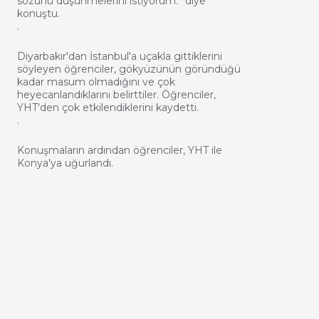
sözünü düşünmelerini istiyorum.” diye
konuştu.
.
Diyarbakır'dan İstanbul'a uçakla gittiklerini
söyleyen öğrenciler, gökyüzünün göründüğü
kadar masum olmadığını ve çok
heyecanlandıklarını belirttiler. Öğrenciler,
YHT'den çok etkilendiklerini kaydetti.
.
Konuşmaların ardından öğrenciler, YHT ile
Konya'ya uğurlandı.