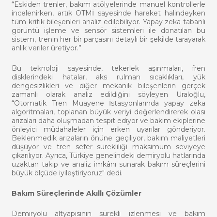
“Eskiden trenler, bakım atölyelerinde manuel kontrollerle
incelenirken, artık OTMİ sayesinde hareket halindeyken
tüm kritik bileşenleri analiz edilebiliyor. Yapay zeka tabanlı
görüntü işleme ve sensör sistemleri ile donatılan bu
sistem, trenin her bir parçasını detaylı bir şekilde tarayarak
anlık veriler üretiyor.”
Bu teknoloji sayesinde, tekerlek aşınmaları, fren
disklerindeki hatalar, aks rulman sıcaklıkları, yük
dengesizlikleri ve diğer mekanik bileşenlerin gerçek
zamanlı olarak analiz edildiğini söyleyen Uraloğlu,
“Otomatik Tren Muayene İstasyonlarında yapay zeka
algoritmaları, toplanan büyük veriyi değerlendirerek olası
arızaları daha oluşmadan tespit ediyor ve bakım ekiplerine
önleyici müdahaleler için erken uyarılar gönderiyor.
Beklenmedik arızaların önüne geçiliyor, bakım maliyetleri
düşüyor ve tren sefer sürekliliği maksimum seviyeye
çıkarılıyor. Ayrıca, Türkiye genelindeki demiryolu hatlarında
uzaktan takip ve analiz imkânı sunarak bakım süreçlerini
büyük ölçüde iyileştiriyoruz" dedi.
Bakım Süreçlerinde Akıllı Çözümler
Demiryolu altyapısının sürekli izlenmesi ve bakım