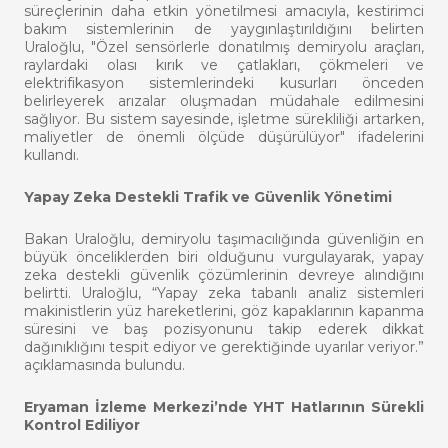
süreçlerinin daha etkin yönetilmesi amacıyla, kestirimci
bakım sistemlerinin de yaygınlaştırıldığını belirten
Uraloğlu, "Özel sensörlerle donatılmış demiryolu araçları,
raylardaki olası kırık ve çatlakları, çökmeleri ve
elektrifikasyon sistemlerindeki kusurları önceden
belirleyerek arızalar oluşmadan müdahale edilmesini
sağlıyor. Bu sistem sayesinde, işletme sürekliliği artarken,
maliyetler de önemli ölçüde düşürülüyor" ifadelerini
kullandı.
Yapay Zeka Destekli Trafik ve Güvenlik Yönetimi
Bakan Uraloğlu, demiryolu taşımacılığında güvenliğin en
büyük önceliklerden biri olduğunu vurgulayarak, yapay
zeka destekli güvenlik çözümlerinin devreye alındığını
belirtti. Uraloğlu, “Yapay zeka tabanlı analiz sistemleri
makinistlerin yüz hareketlerini, göz kapaklarının kapanma
süresini ve baş pozisyonunu takip ederek dikkat
dağınıklığını tespit ediyor ve gerektiğinde uyarılar veriyor.”
açıklamasında bulundu.
Eryaman İzleme Merkezi’nde YHT Hatlarının Sürekli
Kontrol Ediliyor