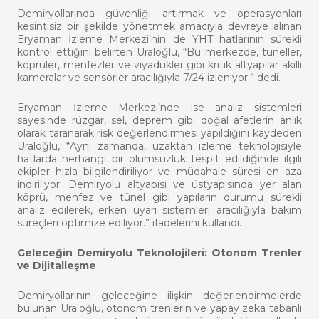
Demiryollarında güvenliği artırmak ve operasyonları
kesintisiz bir şekilde yönetmek amacıyla devreye alınan
Eryaman İzleme Merkezi’nin de YHT hatlarının sürekli
kontrol ettiğini belirten Uraloğlu, “Bu merkezde, tüneller,
köprüler, menfezler ve viyadükler gibi kritik altyapılar akıllı
kameralar ve sensörler aracılığıyla 7/24 izleniyor.” dedi.
Eryaman İzleme Merkezi’nde ise analiz sistemleri
sayesinde rüzgar, sel, deprem gibi doğal afetlerin anlık
olarak taranarak risk değerlendirmesi yapıldığını kaydeden
Uraloğlu, “Aynı zamanda, uzaktan izleme teknolojisiyle
hatlarda herhangi bir olumsuzluk tespit edildiğinde ilgili
ekipler hızla bilgilendiriliyor ve müdahale süresi en aza
indiriliyor. Demiryolu altyapısı ve üstyapısında yer alan
köprü, menfez ve tünel gibi yapıların durumu sürekli
analiz edilerek, erken uyarı sistemleri aracılığıyla bakım
süreçleri optimize ediliyor.” ifadelerini kullandı.
Geleceğin Demiryolu Teknolojileri: Otonom Trenler
ve Dijitalleşme
Demiryollarının geleceğine ilişkin değerlendirmelerde
bulunan Uraloğlu, otonom trenlerin ve yapay zeka tabanlı