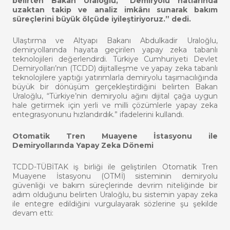
belirten Bakan Uraloğlu, “Demiryolu hatlarında
uzaktan takip ve analiz imkânı sunarak bakım
süreçlerini büyük ölçüde iyileştiriyoruz.” dedi.
Ulaştırma ve Altyapı Bakanı Abdulkadir Uraloğlu,
demiryollarında hayata geçirilen yapay zeka tabanlı
teknolojileri değerlendirdi. Türkiye Cumhuriyeti Devlet
Demiryolları’nın (TCDD) dijitalleşme ve yapay zeka tabanlı
teknolojilere yaptığı yatırımlarla demiryolu taşımacılığında
büyük bir dönüşüm gerçekleştirdiğini belirten Bakan
Uraloğlu, “Türkiye’nin demiryolu ağını dijital çağa uygun
hale getirmek için yerli ve milli çözümlerle yapay zeka
entegrasyonunu hızlandırdık.” ifadelerini kullandı.
Otomatik Tren Muayene İstasyonu ile
Demiryollarında Yapay Zeka Dönemi
TCDD-TÜBİTAK iş birliği ile geliştirilen Otomatik Tren
Muayene İstasyonu (OTMİ) sisteminin demiryolu
güvenliği ve bakım süreçlerinde devrim niteliğinde bir
adım olduğunu belirten Uraloğlu, bu sistemin yapay zeka
ile entegre edildiğini vurgulayarak sözlerine şu şekilde
devam etti: