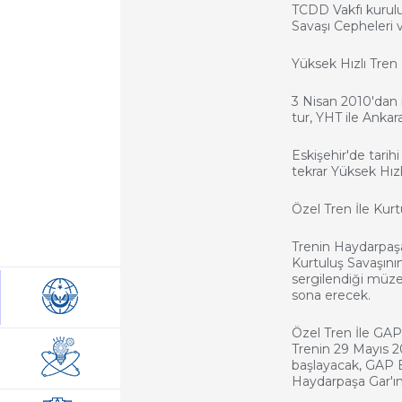
TCDD Vakfı kuruluş
Savaşı Cepheleri
Yüksek Hızlı Tren 
3 Nisan 2010'dan 
tur, YHT ile Ankar
Eskişehir'de tarih
tekrar Yüksek Hızl
Özel Tren İle Kurt
Trenin Haydarpaşa
Kurtuluş Savaşının
sergilendiği müze
sona erecek.
Özel Tren İle GAP
Trenin 29 Mayıs 2
başlayacak, GAP B
Haydarpaşa