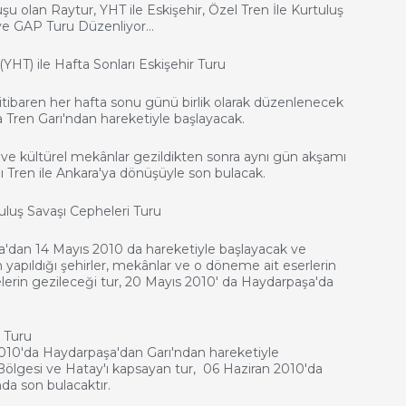
u olan Raytur, YHT ile Eskişehir, Özel Tren İle Kurtuluş
 ve GAP Turu Düzenliyor…
(YHT) ile Hafta Sonları Eskişehir Turu
itibaren her hafta sonu günü birlik olarak düzenlenecek
a Tren Garı'ndan hareketiyle başlayacak.
i ve kültürel mekânlar gezildikten sonra aynı gün akşamı
ı Tren ile Ankara'ya dönüşüyle son bulacak.
uluş Savaşı Cepheleri Turu
'dan 14 Mayıs 2010 da hareketiyle başlayacak ve
 yapıldığı şehirler, mekânlar ve o döneme ait eserlerin
lerin gezileceği tur, 20 Mayıs 2010' da Haydarpaşa'da
 Turu
010'da Haydarpaşa'dan Garı'ndan hareketiyle
ölgesi ve Hatay'ı kapsayan tur, 06 Haziran 2010'da
 Gar'ında son bulacaktır.