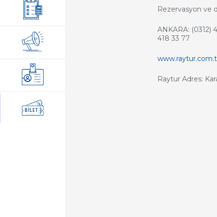
Rezervasyon ve det
ANKARA: (0312) 
418 33 77
www.raytur.com.t
Raytur Adres: Kar