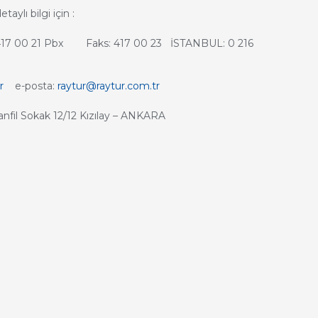
aylı bilgi için :
417 00 21 Pbx Faks: 417 00 23 İSTANBUL: 0 216
r
e-posta:
raytur@raytur.com.tr
anfil Sokak 12/12 Kızılay – ANKARA