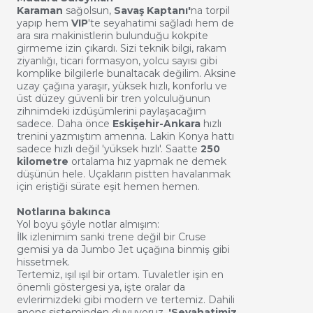
Karaman
sağolsun,
Savaş Kaptanı'
na torpil
yapıp hem
VIP
'te seyahatimi sağladı hem de
ara sıra makinistlerin bulunduğu kokpite
girmeme izin çıkardı. Sizi teknik bilgi, rakam
ziyanlığı, ticari formasyon, yolcu sayısı gibi
komplike bilgilerle bunaltacak değilim. Aksine
uzay çağına yaraşır, yüksek hızlı, konforlu ve
üst düzey güvenli bir tren yolculuğunun
zihnimdeki izdüşümlerini paylaşacağım
sadece. Daha önce
Eskişehir-Ankara
hızlı
trenini yazmıştım amenna. Lakin Konya hattı
sadece hızlı değil 'yüksek hızlı'. Saatte
250
kilometre
ortalama hız yapmak ne demek
düşünün hele. Uçakların pistten havalanmak
için eriştiği sürate eşit hemen hemen.
Notlarına bakınca
Yol boyu şöyle notlar almışım:
İlk izlenimim sanki trene değil bir Cruse
gemisi ya da Jumbo Jet uçağına binmiş gibi
hissetmek.
Tertemiz, ışıl ışıl bir ortam. Tuvaletler işin en
önemli göstergesi ya, işte oralar da
evlerimizdeki gibi modern ve tertemiz. Dahili
anons sisteminden duyuyoruz.
'Seyahatimiz