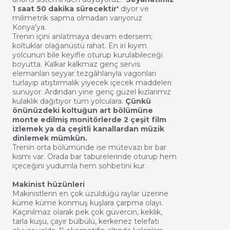
1 saat 50 dakika sürecektir'
diyor ve
milimetrik sapma olmadan varıyoruz
Konya'ya.
Trenin içini anlatmaya devam edersem;
koltuklar olağanüstü rahat. En iri kıyım
yolcunun bile keyifle oturup kurulabileceği
boyutta. Kalkar kalkmaz genç servis
elemanları seyyar tezgâhlarıyla vagonları
turlayıp atıştırmalık yiyecek içecek maddeleri
sunuyor. Ardından yine genç güzel kızlarımız
kulaklık dağıtıyor tüm yolculara.
Çünkü
önünüzdeki koltuğun art bölümüne
monte edilmiş monitörlerde 2 çeşit film
izlemek ya da çeşitli kanallardan müzik
dinlemek mümkün.
Trenin orta bölümünde ise mütevazı bir bar
kısmı var. Orada bar taburelerinde oturup hem
içeceğini yudumla hem sohbetini kur.
Makinist hüzünleri
Makinistlerin en çok üzüldüğü raylar üzerine
küme küme konmuş kuşlara çarpma olayı.
Kaçınılmaz olarak pek çok güvercin, keklik,
tarla kuşu, çayır bülbülü, kerkenez telefatı