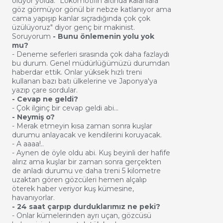
oluyor yolda. "Lokomotifin altında kalanlara
göz görmüyor gönül bir nebze katlanıyor ama
cama yapışıp kanlar sıçradığında çok çok
üzülüyoruz" diyor genç bir makinist.
Soruyorum
- Bunu önlemenin yolu yok
mu?
- Deneme seferleri sırasında çok daha fazlaydı
bu durum. Genel müdürlüğümüzü durumdan
haberdar ettik. Onlar yüksek hızlı treni
kullanan bazı batı ülkelerine ve Japonya'ya
yazıp çare sordular.
- Cevap ne geldi?
- Çok ilginç bir cevap geldi abi...
- Neymiş o?
- Merak etmeyin kısa zaman sonra kuşlar
durumu anlayacak ve kendilerini koruyacak.
- A aaaa!..
- Aynen de öyle oldu abi. Kuş beyinli der hafife
alırız ama kuşlar bir zaman sonra gerçekten
de anladı durumu ve daha treni 5 kilometre
uzaktan gören gözcüleri hemen alçalıp
öterek haber veriyor kuş kümesine,
havanıyorlar.
- 24 saat çarpıp durduklarımız ne peki?
- Onlar kümelerinden ayrı uçan, gözcüsü