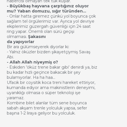
habercisi olmayan tek tük kuşlar.
- Büyükbaş hayvana çarptığınız oluyor
mu? Yaban domuzu, sığır türünden...
- Onlar hatta giremez çünkü yol boyunca çok
sağlam tel örgülerimiz var. Ayrıca yol devriye
ekiplerimiz güzergah güvenliği için 24 saat
ring yapar. Önemli olan sürü geçişi
olmaması.
Şakasını
da yapıyorlar
Bir ara gülümseyerek diyorlar ki:
- Yalnız öküzler bizden şikayetçiymiş Savaş
Abi.
- Allah Allah niyeymiş o?
- Eskiden 'öküz trene bakar gibi' denirdi ya, biz
bu kadar hızlı geçince bakacak bir şey
bulamıyorlar. Ha ha haa…
Ufacık bir coysitik koca treni hareket ettiriyor,
kumanda ediyor ama makinistlerin deneyimi,
uyanıklığı olmasa o süper teknoloji işe
yaramaz.
Kombine bilet alanlar tüm sene boyunca
sabah akşam trenle yolculuk yapsa, sefer
başına 1-2 liraya geliyor bu yolculuk.