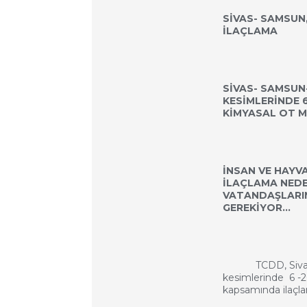
SİVAS- SAMSUN
İLAÇLAMA
SİVAS- SAMSUN
KESİMLERİNDE 6
KİMYASAL OT M
İNSAN VE HAYV
İLAÇLAMA NEDE
VATANDAŞLARIN
GEREKİYOR…
TCDD, Sivas-Sa
kesimlerinde 6 -20
kapsamında ilaçla