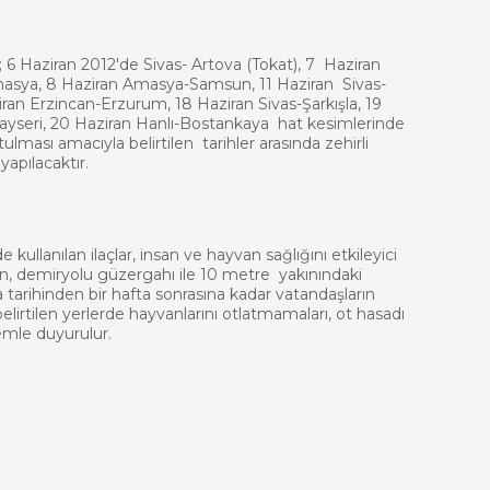
ziran 2012'de Sivas- Artova (Tokat), 7 Haziran
masya, 8 Haziran Amasya-Samsun, 11 Haziran Sivas-
ran Erzincan-Erzurum, 18 Haziran Sivas-Şarkışla, 19
Kayseri, 20 Haziran Hanlı-Bostankaya hat kesimlerinde
utulması amacıyla belirtilen tarihler arasında zehirli
yapılacaktır.
ılan ilaçlar, insan ve hayvan sağlığını etkileyici
dan, demiryolu güzergahı ile 10 metre yakınındaki
a tarihinden bir hafta sonrasına kadar vatandaşların
belirtilen yerlerde hayvanlarını otlatmamaları, ot hasadı
mle duyurulur.