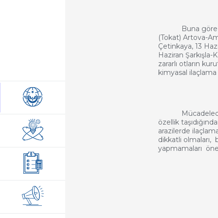
Buna göre; 6 Ha
(Tokat) Artova-A
Çetinkaya, 13 Hazi
Haziran Şarkışla-
zararlı otların kur
kimyasal ilaçlama 
Mücadelede kullan
özellik taşıdığın
arazilerde ilaçlam
dikkatli olmaları, 
yapmamaları öne