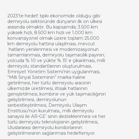
2023’te hedef; tıpkı ekonomide olduğu gibi
demiryolu sektöründe dünyanın ilk on ülkesi
arasında olmaktır. Bu kapsamda; 3.500 km
yüksek hızlı, 8.500 km hızlı ve 1.000 km
konvansiyonel olmak üzere toplam 25.000
km demiryolu hattına ulaşılması, mevcut
hatların yenilenmesi ve modernizasyonun
tamamlanması, demiryolu taşımacılık payının;
yolcuda % 10 ve yükte % 15’ e çıkarılması, milli
demiryolu standartlarının oluşturulması,
Emniyet Yönetim Sistemi’nin uygulanması,
“Milli Sinyal Sisteminin” marka haline
getirilmesi, her türlü demiryolu aracının
ülkemizde üretilmesi, iltisak hatlarının
genişletilmesi, kombine ve yük taşımacılığının
geliştirilmesi, demiryolunun
serbestleştirilmesi, Demiryolu Ulaşım
Enstitüsü’nün kurulması,, milli demiryolu
sanayisi ile AR-GE’ sinin desteklenmesi ve her
türlü demiryolu teknolojisinin geliştirilmesi,
Uluslararası demiryolu koridorlarının
geliştirilmesinin sağlanması hedefleniyor.