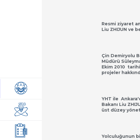
Resmi ziyaret a
Liu ZHIJUN ve b
Çin Demiryolu B
Müdürü Süleyman
Ekim 2010 tarih
projeler hakkında
YHT ile Ankara'd
Bakanı Liu ZHI
üst düzey yöneti
Yolculuğunun bi