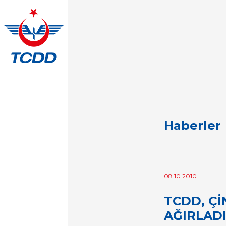
Haberler
08.10.2010
TCDD, Çİ
AĞIRLADI