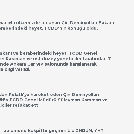
macıyla ülkemizde bulunan Çin Demiryolları Bakanı
eraberindeki heyet, TCDD'nin konuğu oldu.
akanı ve beraberindeki heyet, TCDD Genel
 Karaman ve üst düzey yöneticiler tarafından 7
inde Ankara Gar VIP salonunda karşılanarak
 bilgi verildi.
an Polatlı'ya hareket eden Çin Demiryolları
JUN'a TCDD Genel Müdürü Süleyman Karaman ve
ciler refakat etti.
r bölümünü kokpitte geçiren Liu ZHIJUN, YHT