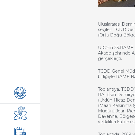
Uluslararası Demir
seçilen TCDD Gen
(Orta Doğu Bölges
UIC’nin 23.RAME T
Akabe şehrinde AR
gerçekleşti.
TCDD Genel Müdür
birliğiyle RAME Ba
Toplantıya, TCDD’
RAI (İran Demiryo
(Ürdün Hicaz Demi
(Maan Kalkınma Şi
Müdürü Jean Pier
Davenne, Bölgese
yetkilileri katılım 
Toplantıda; 2019 yı