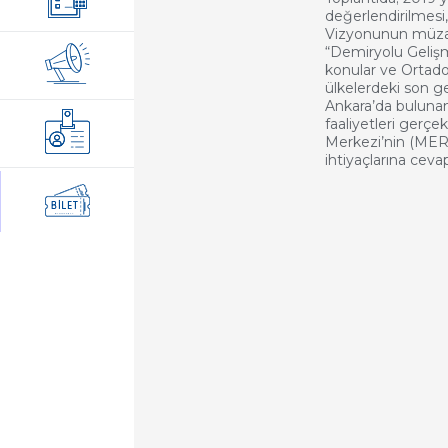
değerlendirilmes
Vizyonunun müzak
“Demiryolu Gelişme
konular ve Ortad
ülkelerdeki son gel
Ankara’da buluna
faaliyetleri gerç
Merkezi’nin (MERT
ihtiyaçlarına ceva