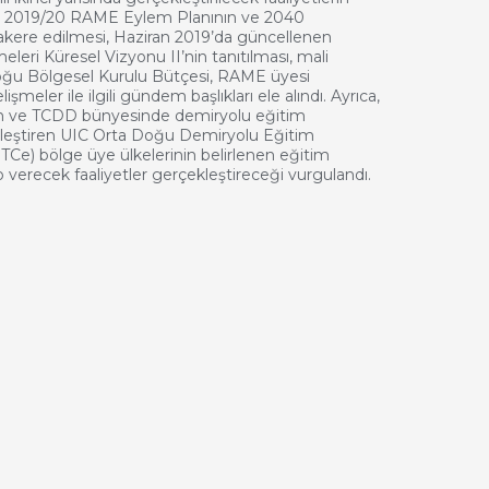
i, 2019/20 RAME Eylem Planının ve 2040
ere edilmesi, Haziran 2019’da güncellenen
leri Küresel Vizyonu II’nin tanıtılması, mali
oğu Bölgesel Kurulu Bütçesi, RAME üyesi
işmeler ile ilgili gündem başlıkları ele alındı. Ayrıca,
n ve TCDD bünyesinde demiryolu eğitim
ekleştiren UIC Orta Doğu Demiryolu Eğitim
Ce) bölge üye ülkelerinin belirlenen eğitim
p verecek faaliyetler gerçekleştireceği vurgulandı.