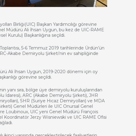
yolları Birliği(UIC) Başkan Yardımcılığı görevine
el Müdürü Ali İhsan Uygun, bu kez de UIC-RAME
el Kurulu) Başkanlığına seçildi.
oplantısı, 5-6 Temmuz 2019 tarihlerinde Ürdün’ün
C-Akabe Demiryolu Şirketi’nin ev sahipliğinde
ü Ali İhsan Uygun, 2019-2020 dönemi için oy
şkanlığı görevine seçildi.
nin yanı sıra, bölge üye demiryolu kuruluşlarından
lu İdaresi), ARC (Akabe Demiryolu Şirketi), JHR
ryolları), SHR (Suriye Hicaz Demiryolları) ve MDA
rketi) Genel Müdürleri ile UIC Onursal Genel
re Loubinoux, UIC yeni Genel Müdürü François
l Koordinatör Jerzy Wisniewski ve UIC RAME Ofisi
sağladı.
lı ikinci yarısında gerçekleştirilecek faaliyetlerin