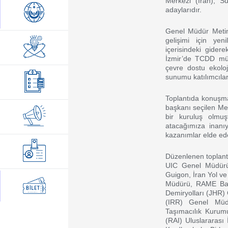
Merkezi (İran), S
adaylarıdır.
Genel Müdür Metin
gelişimi için yeni
içerisindeki gide
İzmir’de TCDD mülk
çevre dostu ekoloji
sunumu katılımcılar
Toplantıda konuşm
başkanı seçilen Me
bir kuruluş olmuş
atacağımıza inanıyo
kazanımlar elde edec
Düzenlenen toplan
UIC Genel Müdürü
Guigon, İran Yol ve
Müdürü, RAME Baş
Demiryolları (JHR) 
(IRR) Genel Müd
Taşımacılık Kurumu
(RAI) Uluslararası