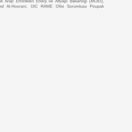
ik Arap Emirlikleri Enerji ve Altyapı Bakanlığı (MOEI),
d Al-Hourani, UIC RAME Ofisi Sorumlusu Poupak