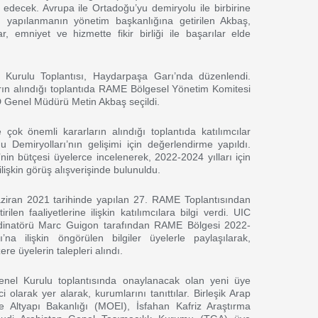
 edecek. Avrupa ile Ortadoğu’yu demiryolu ile birbirine
 yapılanmanın yönetim başkanlığına getirilen Akbaş,
r, emniyet ve hizmette fikir birliği ile başarılar elde
 Kurulu Toplantısı, Haydarpaşa Garı’nda düzenlendi.
rın alındığı toplantıda RAME Bölgesel Yönetim Komitesi
Genel Müdürü Metin Akbaş seçildi.
çok önemli kararların alındığı toplantıda katılımcılar
u Demiryolları’nın gelişimi için değerlendirme yapıldı.
n bütçesi üyelerce incelenerek, 2022-2024 yılları için
lişkin görüş alışverişinde bulunuldu.
ziran 2021 tarihinde yapılan 27. RAME Toplantısından
ilen faaliyetlerine ilişkin katılımcılara bilgi verdi. UIC
inatörü Marc Guigon tarafından RAME Bölgesi 2022-
na ilişkin öngörülen bilgiler üyelerle paylaşılarak,
re üyelerin talepleri alındı.
enel Kurulu toplantısında onaylanacak olan yeni üye
 olarak yer alarak, kurumlarını tanıttılar. Birleşik Arap
 ve Altyapı Bakanlığı (MOEI), İsfahan Kafriz Araştırma