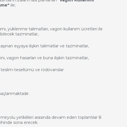
şme"
ile;
ımı, yüklenme talimatları, vagon kullanım ücretleri ile
ilecek tazminatlar,
şınan eşyaya ilişkin talimatlar ve tazminatlar,
i, vagon hasarları ve buna ilişkin tazminatlar,
, teslim-tesellümü ve rödövanslar
açlanmaktadır.
iryolu yetkilileri arasında devam eden toplantılar 8
hinde sona erecek.