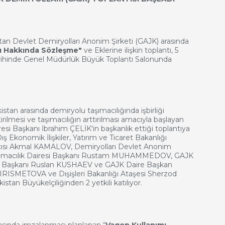
an Devlet Demiryolları Anonim Şirketi (GAJK) arasında
ı Hakkında Sözleşme"
ve Eklerine ilişkin toplantı, 5
hinde Genel Müdürlük Büyük Toplantı Salonunda
stan arasında demiryolu taşımacılığında işbirliği
tirilmesi ve taşımacılığın arttırılması amacıyla başlayan
si Başkanı İbrahim ÇELİK'in başkanlık ettiği toplantıya
ış Ekonomik İlişkiler, Yatırım ve Ticaret Bakanlığı
cısı Akmal KAMALOV,
Demiryolları Devlet Anonim
aşımacılık Dairesi Başkanı Rustam MUHAMMEDOV, GAJK
resi Başkanı Ruslan KUSHAEV ve GAJK Daire Başkan
IRISMETOVA ve Dışişleri Bakanlığı Ataşesi Sherzod
tan Büyükelçiliğinden 2 yetkili katılıyor.
sında imzalanması planlanan “
Vagon Kullanımı