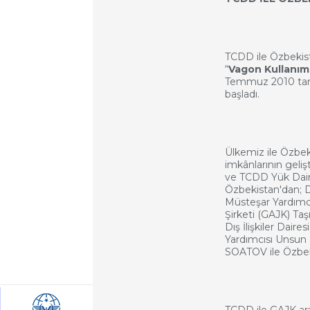
TCDD ile Özbekist
“
Vagon Kullanım
Temmuz 2010 tari
başladı.
Ülkemiz ile Özbeki
imkânlarının geliş
ve TCDD Yük Daire
Özbekistan'dan;
D
Müsteşar Yardım
Şirketi (GAJK) T
Dış İlişkiler Dai
Yardımcısı
Unsun 
SOATOV ile Özbekis
TCDD ile GAJK ara