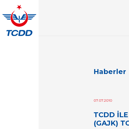
Haberler
07.07.2010
TCDD İL
(GAJK) T