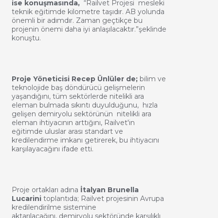
ise konuşmasında,
“Railvet Projesi mesleki
teknik eğitimde kilometre taşıdır. AB yolunda
önemli bir adımdır. Zaman geçtikçe bu
projenin önemi daha iyi anlaşılacaktır.”şeklinde
konuştu.
Proje Yöneticisi Recep Ünlüler de;
bilim ve
teknolojide baş döndürücü gelişmelerin
yaşandığını, tüm sektörlerde nitelikli ara
eleman bulmada sıkıntı duyulduğunu, hızla
gelişen demiryolu sektörünün nitelikli ara
eleman ihtiyacının arttığını, Railvet'in
eğitimde uluslar arası standart ve
kredilendirme imkanı getirerek, bu ihtiyacını
karşılayacağını ifade etti.
Proje ortakları adına
İtalyan Brunella
Lucarini
toplantıda; Railvet projesinin Avrupa
kredilendirilme sistemine
aktarılacağını, demiryolu sektöründe karşılıklı