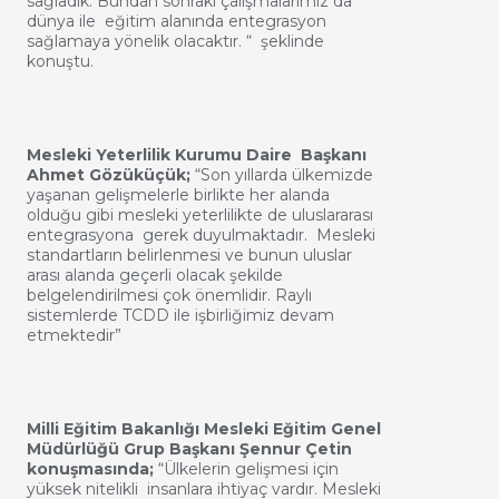
sağladık. Bundan sonraki çalışmalarımız da
dünya ile eğitim alanında entegrasyon
sağlamaya yönelik olacaktır. “ şeklinde
konuştu.
Mesleki Yeterlilik Kurumu Daire Başkanı
Ahmet Gözüküçük;
“Son yıllarda ülkemizde
yaşanan gelişmelerle birlikte her alanda
olduğu gibi mesleki yeterlilikte de uluslararası
entegrasyona gerek duyulmaktadır. Mesleki
standartların belirlenmesi ve bunun uluslar
arası alanda geçerli olacak şekilde
belgelendirilmesi çok önemlidir. Raylı
sistemlerde TCDD ile işbirliğimiz devam
etmektedir”
Milli Eğitim Bakanlığı Mesleki Eğitim Genel
Müdürlüğü Grup Başkanı Şennur Çetin
konuşmasında;
“Ülkelerin gelişmesi için
yüksek nitelikli insanlara ihtiyaç vardır. Mesleki