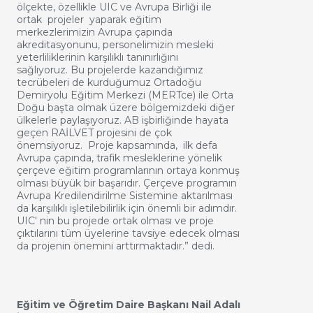
ölçekte, özellikle UIC ve Avrupa Birliği ile
ortak projeler yaparak eğitim
merkezlerimizin Avrupa çapında
akreditasyonunu, personelimizin mesleki
yeterliliklerinin karşılıklı tanınırlığını
sağlıyoruz.
Bu projelerde kazandığımız
tecrübeleri de kurduğumuz Ortadoğu
Demiryolu Eğitim Merkezi (MERTce) ile Orta
Doğu başta olmak üzere bölgemizdeki diğer
ülkelerle paylaşıyoruz. AB işbirliğinde hayata
geçen RAİLVET projesini de çok
önemsiyoruz. Proje kapsamında, ilk defa
Avrupa çapında, trafik mesleklerine yönelik
çerçeve eğitim programlarının ortaya konmuş
olması büyük bir başarıdır. Çerçeve programın
Avrupa Kredilendirilme Sistemine aktarılması
da karşılıklı işletilebilirlik için önemli bir adımdır.
UIC' nin bu projede ortak olması ve proje
çıktılarını tüm üyelerine tavsiye edecek olması
da projenin önemini arttırmaktadır.” dedi.
Eğitim ve Öğretim Daire Başkanı Nail Adalı