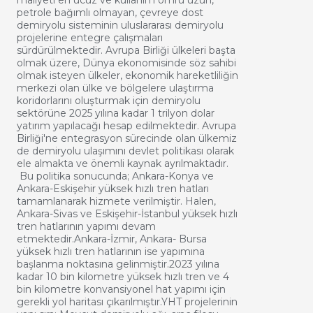
maliyeti en ucuz ve kullanım ömrü uzun,
petrole bağımlı olmayan, çevreye dost
demiryolu sisteminin uluslararası demiryolu
projelerine entegre çalışmaları
sürdürülmektedir. Avrupa Birliği ülkeleri başta
olmak üzere, Dünya ekonomisinde söz sahibi
olmak isteyen ülkeler, ekonomik hareketliliğin
merkezi olan ülke ve bölgelere ulaştırma
koridorlarını oluşturmak için demiryolu
sektörüne 2025 yılına kadar 1 trilyon dolar
yatırım yapılacağı hesap edilmektedir. Avrupa
Birliği'ne entegrasyon sürecinde olan ülkemiz
de demiryolu ulaşımını devlet politikası olarak
ele almakta ve önemli kaynak ayrılmaktadır.
Bu politika sonucunda; Ankara-Konya ve
Ankara-Eskişehir yüksek hızlı tren hatları
tamamlanarak hizmete verilmiştir. Halen,
Ankara-Sivas ve Eskişehir-İstanbul yüksek hızlı
tren hatlarının yapımı devam
etmektedir.Ankara-İzmir, Ankara- Bursa
yüksek hızlı tren hatlarının ise yapımına
başlanma noktasına gelinmiştir.2023 yılına
kadar 10 bin kilometre yüksek hızlı tren ve 4
bin kilometre konvansiyonel hat yapımı için
gerekli yol haritası çıkarılmıştır.YHT projelerinin