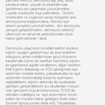
yanı sıra; Mevcut demiryolu ağı, araç filosu
yenilenmekte…sinyalli ve elektrikli hale
getirilmesi için çalışmalar yürütülmekte…
Lojistik merkezler inşa edilmekte… Üretim
merkezleri ve organize sanayi bölgeleri ana
demiryoluna bağlanmakta…Kentiçi raylı
sistem projeleri yürütülmekte… İleri demiryolu
sanayisi geliştirilmekte…demiryolu sektörü
ülkemizin en dinamik sektörlerinden birisi
haline gelmektedir.” dedi.
Demiryolu ulaşımının öncelikli sektör olurken,
eğitim ayağını geliştirmeyi da ana hedefleri
olduğunu artan nitelikli insan gücü ihtiyacını
karşılamak üzere, bir taraftan hizmetiçi eğitim
programlarına ağırlık verdiklerini, diğer taraftan
Milli Eğitim Bakanlığı ve YÖK işbirliğinde raylı
sistemler meslek liseleri, yüksekokulları ile raylı
sistemler mühendisliği bölümü açılmasını
sağladıklarını, eğitim alanında da uluslararası
işbirliğini geliştirdiklerini, bu okullardan mezun
olan gençlerin büyük bölümünün TCDD'de
istihdam edildiğini ve raylı sistemlerin tercih
edilen bir meslek haline geldiğini ifade eden
Duman ayrıca şunları ifade etti; “Uluslararası