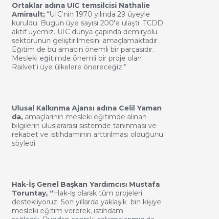
Ortaklar adına UIC temsilcisi Nathalie
Amirault;
“UIC'nin 1970 yılında 29 üyeyle
kuruldu. Bugün üye sayısı 200'e ulaştı. TCDD
aktif üyemiz. UIC dünya çapında demiryolu
sektörünün geliştirilmesini amaçlamaktadır.
Eğitim de bu amacın önemli bir parçasıdır.
Mesleki eğitimde önemli bir proje olan
Railvet'i üye ülkelere önereceğiz.”
Ulusal Kalkınma Ajansı adına Celil Yaman
da,
amaçlarının mesleki eğitimde alınan
bilgilerin uluslararası sistemde tanınması ve
rekabet ve istihdamının arttırılması olduğunu
söyledi.
Hak-İş Genel Başkan Yardımcısı Mustafa
Toruntay, “
Hak-İş olarak tüm projeleri
destekliyoruz. Son yıllarda
yaklaşık
bin kişiye
mesleki eğitim vererek, istihdam