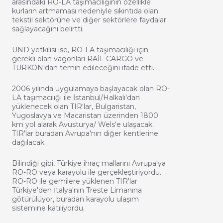
arasındaki RO-LA taşımacılığının özellikle
kurların artmaması nedeniyle sıkıntıda olan
tekstil sektörüne ve diğer sektörlere faydalar
sağlayacağını belirtti.
UND yetkilisi ise, RO-LA taşımacılığı için
gerekli olan vagonları RAİL CARGO ve
TURKON'dan temin edileceğini ifade etti.
2006 yılında uygulamaya başlayacak olan RO-
LA taşımacılığı ile İstanbul/Halkalı'dan
yüklenecek olan TIR'lar, Bulgaristan,
Yugoslavya ve Macaristan üzerinden 1800
km yol alarak Avusturya/ Wels'e ulaşacak.
TIR'lar buradan Avrupa'nın diğer kentlerine
dağılacak.
Bilindiği gibi, Türkiye ihraç mallarını Avrupa'ya
RO-RO veya karayolu ile gerçekleştiriyordu.
RO-RO ile gemilere yüklenen TIR'lar
Türkiye'den İtalya'nın Treste Limanına
götürülüyor, buradan karayolu ulaşım
sistemine katılıyordu.