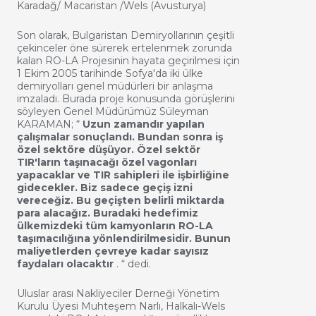
Karadağ/ Macaristan /Wels (Avusturya)
Son olarak, Bulgaristan Demiryollarının çeşitli
çekinceler öne sürerek ertelenmek zorunda
kalan RO-LA Projesinin hayata geçirilmesi için
1 Ekim 2005 tarihinde Sofya'da iki ülke
demiryolları genel müdürleri bir anlaşma
imzaladı. Burada proje konusunda görüşlerini
söyleyen Genel Müdürümüz Süleyman
KARAMAN; “
Uzun zamandır yapılan
çalışmalar sonuçlandı. Bundan sonra iş
özel sektöre düşüyor. Özel sektör
TIR'ların taşınacağı özel vagonları
yapacaklar ve TIR sahipleri ile işbirliğine
gidecekler. Biz sadece geçiş izni
vereceğiz. Bu geçişten belirli miktarda
para alacağız. Buradaki hedefimiz
ülkemizdeki tüm kamyonların RO-LA
taşımacılığına yönlendirilmesidir. Bunun
maliyetlerden çevreye kadar sayısız
faydaları olacaktır
. “ dedi.
Uluslar arası Nakliyeciler Derneği Yönetim
Kurulu Üyesi Muhteşem Narlı, Halkalı-Wels