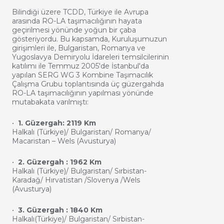
Bilindiği üzere TCDD, Türkiye ile Avrupa
arasında RO-LA taşımacılığının hayata
geçirilmesi yönünde yoğun bir çaba
gösteriyordu. Bu kapsamda, Kuruluşumuzun
girişimleri ile, Bulgaristan, Romanya ve
Yugoslavya Demiryolu İdareleri temsilcilerinin
katılımı ile Temmuz 2005'de İstanbul'da
yapılan SERG WG 3 Kombine Taşımacılık
Çalışma Grubu toplantısında üç güzergahda
RO-LA taşımacılığının yapılması yönünde
mutabakata varılmıştı:
•
1. Güzergah: 2119 Km
Halkalı (Türkiye)/ Bulgaristan/ Romanya/
Macaristan – Wels (Avusturya)
•
2. Güzergah : 1962 Km
Halkalı (Türkiye)/ Bulgaristan/ Sırbistan-
Karadağ/ Hırvatistan /Slovenya /Wels
(Avusturya)
•
3. Güzergah : 1840 Km
Halkalı(Türkiye)/ Bulgaristan/ Sırbistan-