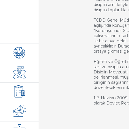
disiplin amirleriyle
disiplin toplantıları
TCDD Genel Müdür
açılışında konuşa
“Kuruluşumuz Sicil
çalışmalarının tar
ile bir araya geld
ayrıcalıklıdır. Bur
ortaya çıkması ge
Eğitim ve Öğreti
sicil ve disiplin a
Disiplin Mevzuatı
belirlenmesi, müş
birliğinin sağlanm
düzenlediklerini if
1–3 Haziran 2009
olarak Devlet Per