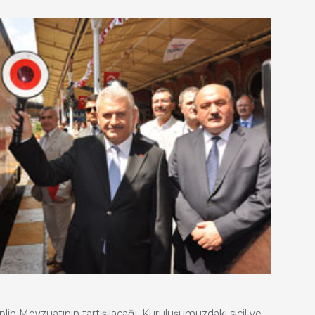
plin Mevzuatının tartışılacağı, Kuruluşumuzdaki sicil ve