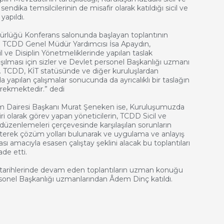
 sendika temsilcilerinin de misafir olarak katıldığı sicil ve
 yapıldı.
lüğü Konferans salonunda başlayan toplantının
n TCDD Genel Müdür Yardımcısı İsa Apaydın,
 ve Disiplin Yönetmeliklerinde yapılan taslak
tışılması için sizler ve Devlet personel Başkanlığı uzmanı
ik. TCDD, KİT statüsünde ve diğer kuruluşlardan
ada yapılan çalışmalar sonucunda da ayrıcalıklı bir taslağın
rekmektedir.” dedi
m Dairesi Başkanı Murat Şeneken ise, Kuruluşumuzda
miri olarak görev yapan yöneticilerin, TCDD Sicil ve
 düzenlemeleri çerçevesinde karşılaşılan sorunların
terek çözüm yolları bulunarak ve uygulama ve anlayış
ası amacıyla esasen çalıştay şeklini alacak bu toplantıları
ade etti.
 tarihlerinde devam eden toplantıların uzman konuğu
sonel Başkanlığı uzmanlarından Âdem Dinç katıldı.