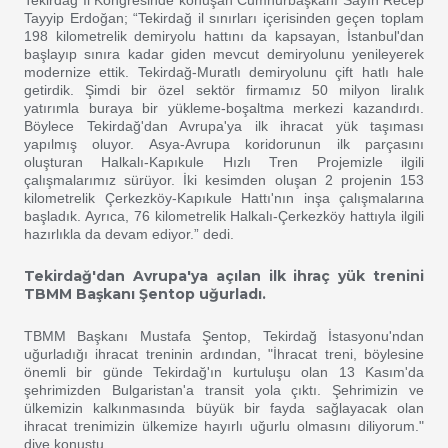
Tekirdağ İl Kongresinde konuşan Cumhurbaşkanı Sayın Recep
Tayyip Erdoğan; “Tekirdağ il sınırları içerisinden geçen toplam
198 kilometrelik demiryolu hattını da kapsayan, İstanbul'dan
başlayıp sınıra kadar giden mevcut demiryolunu yenileyerek
modernize ettik. Tekirdağ-Muratlı demiryolunu çift hatlı hale
getirdik. Şimdi bir özel sektör firmamız 50 milyon liralık
yatırımla buraya bir yükleme-boşaltma merkezi kazandırdı.
Böylece Tekirdağ'dan Avrupa'ya ilk ihracat yük taşıması
yapılmış oluyor. Asya-Avrupa koridorunun ilk parçasını
oluşturan Halkalı-Kapıkule Hızlı Tren Projemizle ilgili
çalışmalarımız sürüyor. İki kesimden oluşan 2 projenin 153
kilometrelik Çerkezköy-Kapıkule Hattı'nın inşa çalışmalarına
başladık. Ayrıca, 76 kilometrelik Halkalı-Çerkezköy hattıyla ilgili
hazırlıkla da devam ediyor.” dedi.
Tekirdağ'dan Avrupa'ya açılan ilk ihraç yük trenini
TBMM Başkanı Şentop uğurladı.
TBMM Başkanı Mustafa Şentop, Tekirdağ İstasyonu'ndan
uğurladığı ihracat treninin ardından, "İhracat treni, böylesine
önemli bir günde Tekirdağ'ın kurtuluşu olan 13 Kasım'da
şehrimizden Bulgaristan'a transit yola çıktı. Şehrimizin ve
ülkemizin kalkınmasında büyük bir fayda sağlayacak olan
ihracat trenimizin ülkemize hayırlı uğurlu olmasını diliyorum."
diye konuştu.