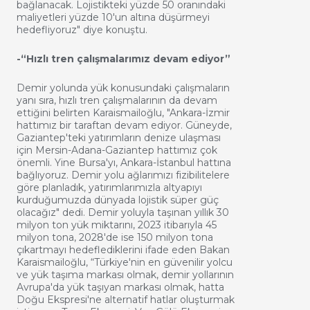
bağlanacak. Lojistikteki yüzde 50 oranındaki
maliyetleri yüzde 10'un altına düşürmeyi
hedefliyoruz" diye konuştu.
-“Hızlı tren çalışmalarımız devam ediyor”
Demir yolunda yük konusundaki çalışmaların
yanı sıra, hızlı tren çalışmalarının da devam
ettiğini belirten Karaismailoğlu, "Ankara-İzmir
hattımız bir taraftan devam ediyor. Güneyde,
Gaziantep'teki yatırımların denize ulaşması
için Mersin-Adana-Gaziantep hattımız çok
önemli. Yine Bursa'yı, Ankara-İstanbul hattına
bağlıyoruz. Demir yolu ağlarımızı fizibilitelere
göre planladık, yatırımlarımızla altyapıyı
kurduğumuzda dünyada lojistik süper güç
olacağız" dedi. Demir yoluyla taşınan yıllık 30
milyon ton yük miktarını, 2023 itibarıyla 45
milyon tona, 2028'de ise 150 milyon tona
çıkartmayı hedeflediklerini ifade eden Bakan
Karaismailoğlu, “Türkiye'nin en güvenilir yolcu
ve yük taşıma markası olmak, demir yollarının
Avrupa'da yük taşıyan markası olmak, hatta
Doğu Ekspresi'ne alternatif hatlar oluşturmak