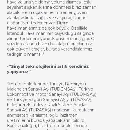
hava yoluna ve demir yoluna alışması, eski
seyahat alışkanlıklarına dönmesi biraz zaman
alacak. Hem uçaklar hem trenler güvenli
alanlar aslında, sağlık ve salgın açısından
olağanüstü tedbirler var. Bizim
havalimanlarımız da çok büyük. Özellikle
İstanbul Havalimanı'nın büyüklüğü salgında
alınan tedbirlere yönelik düşünülmüş gibi. O
yüzden aslında bizim bu ulaşım araçlarımız
çok güvenli araçlar, burada vatandaşlarımız
tedirgin olmamalı."
-“Sinyal teknolojilerini artık kendimiz
yapıyoruz”
Tren teknolojilerinde Türkiye Demiryolu
Makinaları Sanayii AŞ (TÜDEMSAŞ), Türkiye
Lokomotif ve Motor Sanayi AŞ (TÜLOMSAŞ)
ve Türkiye Vagon Sanayisi AŞ'yi (TÜVASAŞ)
birleştirerek Türkiye Raylı Sistem Araçları
Sanayii AŞ (TÜRASAŞ) markasını kurduklarını
anımsatan Karaismailoğlu, hızlı tren
üretimlerini burada yapacaklarını bildirdi.
Karaismailoğlu, hızlı tren teknolojilerinde