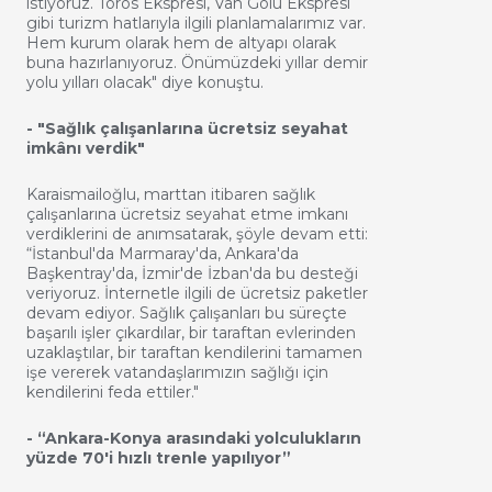
istiyoruz. Toros Ekspresi, Van Gölü Ekspresi
gibi turizm hatlarıyla ilgili planlamalarımız var.
Hem kurum olarak hem de altyapı olarak
buna hazırlanıyoruz. Önümüzdeki yıllar demir
yolu yılları olacak" diye konuştu.
- "Sağlık çalışanlarına ücretsiz seyahat
imkânı verdik"
Karaismailoğlu, marttan itibaren sağlık
çalışanlarına ücretsiz seyahat etme imkanı
verdiklerini de anımsatarak, şöyle devam etti:
“İstanbul'da Marmaray'da, Ankara'da
Başkentray'da, İzmir'de İzban'da bu desteği
veriyoruz. İnternetle ilgili de ücretsiz paketler
devam ediyor. Sağlık çalışanları bu süreçte
başarılı işler çıkardılar, bir taraftan evlerinden
uzaklaştılar, bir taraftan kendilerini tamamen
işe vererek vatandaşlarımızın sağlığı için
kendilerini feda ettiler."
- “Ankara-Konya arasındaki yolculukların
yüzde 70'i hızlı trenle yapılıyor”