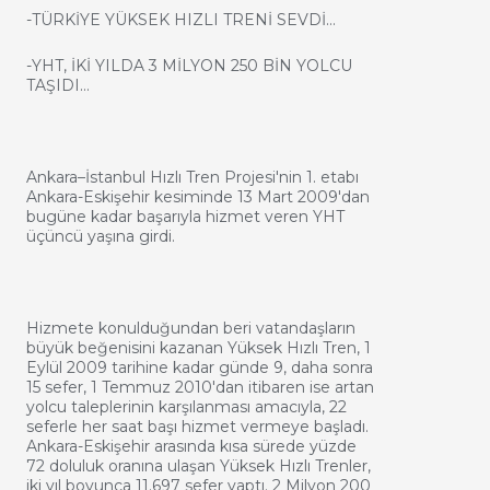
-TÜRKİYE YÜKSEK HIZLI TRENİ SEVDİ…
-YHT, İKİ YILDA 3 MİLYON 250 BİN YOLCU
TAŞIDI…
Ankara–İstanbul Hızlı Tren Projesi'nin 1. etabı
Ankara-Eskişehir kesiminde 13 Mart 2009'dan
bugüne kadar başarıyla hizmet veren YHT
üçüncü yaşına girdi.
Hizmete konulduğundan beri vatandaşların
büyük beğenisini kazanan Yüksek Hızlı Tren, 1
Eylül 2009 tarihine kadar günde 9, daha sonra
15 sefer, 1 Temmuz 2010'dan itibaren ise artan
yolcu taleplerinin karşılanması amacıyla, 22
seferle her saat başı hizmet vermeye başladı.
Ankara-Eskişehir arasında kısa sürede yüzde
72 doluluk oranına ulaşan Yüksek Hızlı Trenler,
iki yıl boyunca 11.697 sefer yaptı. 2 Milyon 200