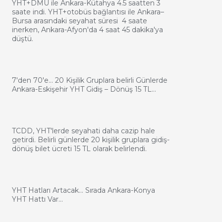
YHT+DMU ile Ankara-Kütahya 4.5 saatten 3
saate indi. YHT+otobüs bağlantısı ile Ankara–
Bursa arasındaki seyahat süresi 4 saate
inerken, Ankara-Afyon'da 4 saat 45 dakika'ya
düştü.
7'den 70'e… 20 Kişilik Gruplara belirli Günlerde
Ankara-Eskişehir YHT Gidiş – Dönüş 15 TL…
TCDD, YHT'lerde seyahati daha cazip hale
getirdi. Belirli günlerde 20 kişilik gruplara gidiş-
dönüş bilet ücreti 15 TL olarak belirlendi.
YHT Hatları Artacak… Sırada Ankara-Konya
YHT Hattı Var…