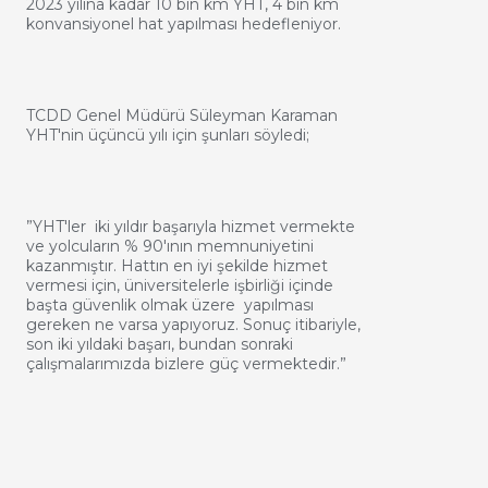
2023 yılına kadar 10 bin km YHT, 4 bin km
konvansiyonel hat yapılması hedefleniyor.
TCDD Genel Müdürü Süleyman Karaman
YHT'nin üçüncü yılı için şunları söyledi;
”YHT'ler iki yıldır başarıyla hizmet vermekte
ve yolcuların % 90'ının memnuniyetini
kazanmıştır. Hattın en iyi şekilde hizmet
vermesi için, üniversitelerle işbirliği içinde
başta güvenlik olmak üzere yapılması
gereken ne varsa yapıyoruz. Sonuç itibariyle,
son iki yıldaki başarı, bundan sonraki
çalışmalarımızda bizlere güç vermektedir.”