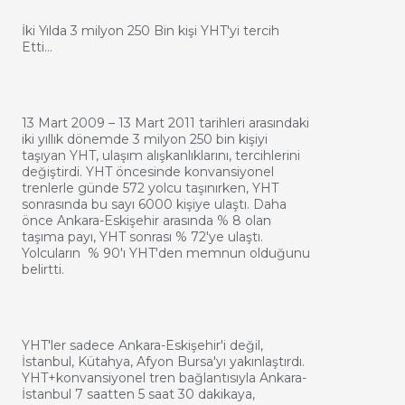
İki Yılda 3 milyon 250 Bin kişi YHT'yi tercih
Etti…
13 Mart 2009 – 13 Mart 2011 tarihleri arasındaki
iki yıllık dönemde 3 milyon 250 bin kişiyi
taşıyan YHT, ulaşım alışkanlıklarını, tercihlerini
değiştirdi. YHT öncesinde konvansiyonel
trenlerle günde 572 yolcu taşınırken, YHT
sonrasında bu sayı 6000 kişiye ulaştı. Daha
önce Ankara-Eskişehir arasında % 8 olan
taşıma payı, YHT sonrası % 72'ye ulaştı.
Yolcuların % 90'ı YHT'den memnun olduğunu
belirtti.
YHT'ler sadece Ankara-Eskişehir'i değil,
İstanbul, Kütahya, Afyon Bursa'yı yakınlaştırdı.
YHT+konvansiyonel tren bağlantısıyla Ankara-
İstanbul 7 saatten 5 saat 30 dakikaya,