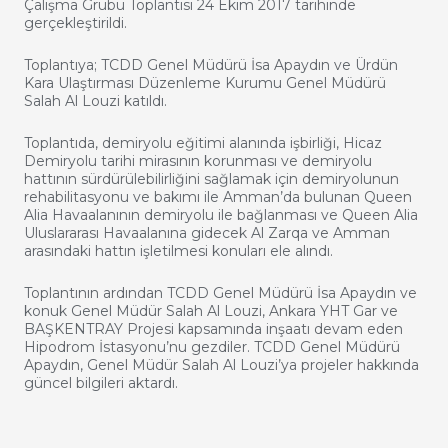
Çalışma Grubu Toplantısı 24 Ekim 2017 tarihinde
gerçekleştirildi.
Toplantıya; TCDD Genel Müdürü İsa Apaydın ve Ürdün
Kara Ulaştırması Düzenleme Kurumu Genel Müdürü
Salah Al Louzi katıldı.
Toplantıda, demiryolu eğitimi alanında işbirliği, Hicaz
Demiryolu tarihi mirasının korunması ve demiryolu
hattının sürdürülebilirliğini sağlamak için demiryolunun
rehabilitasyonu ve bakımı ile Amman’da bulunan Queen
Alia Havaalanının demiryolu ile bağlanması ve Queen Alia
Uluslararası Havaalanına gidecek Al Zarqa ve Amman
arasındaki hattın işletilmesi konuları ele alındı.
Toplantının ardından TCDD Genel Müdürü İsa Apaydın ve
konuk Genel Müdür Salah Al Louzi, Ankara YHT Gar ve
BAŞKENTRAY Projesi kapsamında inşaatı devam eden
Hipodrom İstasyonu’nu gezdiler. TCDD Genel Müdürü
Apaydın, Genel Müdür Salah Al Louzi’ya projeler hakkında
güncel bilgileri aktardı.