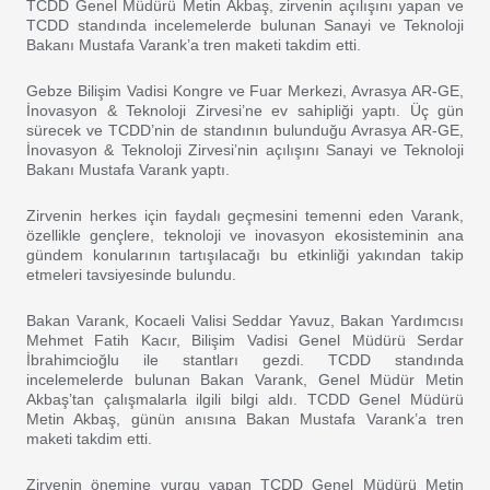
TCDD Genel Müdürü Metin Akbaş, zirvenin açılışını yapan ve
TCDD standında incelemelerde bulunan Sanayi ve Teknoloji
Bakanı Mustafa Varank’a tren maketi takdim etti.
Gebze Bilişim Vadisi Kongre ve Fuar Merkezi, Avrasya AR-GE,
İnovasyon & Teknoloji Zirvesi’ne ev sahipliği yaptı. Üç gün
sürecek ve TCDD’nin de standının bulunduğu Avrasya AR-GE,
İnovasyon & Teknoloji Zirvesi’nin açılışını Sanayi ve Teknoloji
Bakanı Mustafa Varank yaptı.
Zirvenin herkes için faydalı geçmesini temenni eden Varank,
özellikle gençlere, teknoloji ve inovasyon ekosisteminin ana
gündem konularının tartışılacağı bu etkinliği yakından takip
etmeleri tavsiyesinde bulundu.
Bakan Varank, Kocaeli Valisi Seddar Yavuz, Bakan Yardımcısı
Mehmet Fatih Kacır, Bilişim Vadisi Genel Müdürü Serdar
İbrahimcioğlu ile stantları gezdi. TCDD standında
incelemelerde bulunan Bakan Varank, Genel Müdür Metin
Akbaş’tan çalışmalarla ilgili bilgi aldı. TCDD Genel Müdürü
Metin Akbaş, günün anısına Bakan Mustafa Varank’a tren
maketi takdim etti.
Zirvenin önemine vurgu yapan TCDD Genel Müdürü Metin