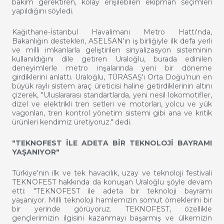
bakım gerektiren, kolay erişilebilen ekipman seçimleri
yapıldığını söyledi.
Kağıthane-İstanbul Havalimanı Metro Hattı'nda,
Bakanlığın destekleri, ASELSAN'ın iş birliğiyle ilk defa yerli
ve milli imkanlarla geliştirilen sinyalizasyon sisteminin
kullanıldığını dile getiren Uraloğlu, burada edinilen
deneyimlerle metro inşalarında yeni bir döneme
girdiklerini anlattı. Uraloğlu, TÜRASAŞ'ı Orta Doğu'nun en
büyük raylı sistem araç üreticisi haline getirdiklerinin altını
çizerek, "Uluslararası standartlarda, yeni nesil lokomotifler,
dizel ve elektrikli tren setleri ve motorları, yolcu ve yük
vagonları, tren kontrol yönetim sistemi gibi ana ve kritik
ürünleri kendimiz üretiyoruz." dedi.
"TEKNOFEST İLE ADETA BİR TEKNOLOJİ BAYRAMI
YAŞANIYOR"
Türkiye'nin ilk ve tek havacılık, uzay ve teknoloji festivali
TEKNOFEST hakkında da konuşan Uraloğlu şöyle devam
etti: "TEKNOFEST ile adeta bir teknoloji bayramı
yaşanıyor. Milli teknoloji hamlemizin somut örneklerini bir
bir yerinde görüyoruz. TEKNOFEST, özellikle
gençlerimizin ilgisini kazanmayı başarmış ve ülkemizin