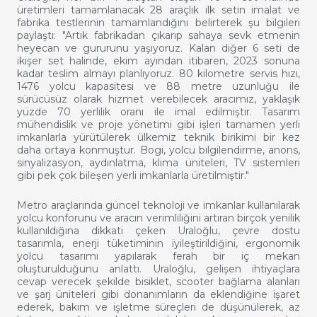
üretimleri tamamlanacak 28 araçlık ilk setin imalat ve
fabrika testlerinin tamamlandığını belirterek şu bilgileri
paylaştı: "Artık fabrikadan çıkarıp sahaya sevk etmenin
heyecan ve gururunu yaşıyoruz. Kalan diğer 6 seti de
ikişer set halinde, ekim ayından itibaren, 2023 sonuna
kadar teslim almayı planlıyoruz. 80 kilometre servis hızı,
1476 yolcu kapasitesi ve 88 metre uzunluğu ile
sürücüsüz olarak hizmet verebilecek aracımız, yaklaşık
yüzde 70 yerlilik oranı ile imal edilmiştir. Tasarım
mühendislik ve proje yönetimi gibi işleri tamamen yerli
imkanlarla yürütülerek ülkemiz teknik birikimi bir kez
daha ortaya konmuştur. Bogi, yolcu bilgilendirme, anons,
sinyalizasyon, aydınlatma, klima üniteleri, TV sistemleri
gibi pek çok bileşen yerli imkanlarla üretilmiştir."
Metro araçlarında güncel teknoloji ve imkanlar kullanılarak
yolcu konforunu ve aracın verimliliğini artıran birçok yenilik
kullanıldığına dikkati çeken Uraloğlu, çevre dostu
tasarımla, enerji tüketiminin iyileştirildiğini, ergonomik
yolcu tasarımı yapılarak ferah bir iç mekan
oluşturulduğunu anlattı. Uraloğlu, gelişen ihtiyaçlara
cevap verecek şekilde bisiklet, scooter bağlama alanları
ve şarj üniteleri gibi donanımların da eklendiğine işaret
ederek, bakım ve işletme süreçleri de düşünülerek, az