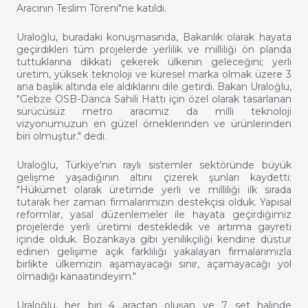
Aracının Teslim Töreni"ne katıldı.
Uraloğlu, buradaki konuşmasında, Bakanlık olarak hayata
geçirdikleri tüm projelerde yerlilik ve milliliği ön planda
tuttuklarına dikkati çekerek ülkenin geleceğini; yerli
üretim, yüksek teknoloji ve küresel marka olmak üzere 3
ana başlık altında ele aldıklarını dile getirdi. Bakan Uraloğlu,
"Gebze OSB-Darıca Sahili Hattı için özel olarak tasarlanan
sürücüsüz metro aracımız da milli teknoloji
vizyonumuzun en güzel örneklerinden ve ürünlerinden
biri olmuştur." dedi.
Uraloğlu, Türkiye'nin raylı sistemler sektöründe büyük
gelişme yaşadığının altını çizerek şunları kaydetti:
"Hükümet olarak üretimde yerli ve milliliği ilk sırada
tutarak her zaman firmalarımızın destekçisi olduk. Yapısal
reformlar, yasal düzenlemeler ile hayata geçirdiğimiz
projelerde yerli üretimi destekledik ve artırma gayreti
içinde olduk. Bozankaya gibi yenilikçiliği kendine düstur
edinen gelişime açık farklılığı yakalayan firmalarımızla
birlikte ülkemizin aşamayacağı sınır, açamayacağı yol
olmadığı kanaatindeyim."
Uraloğlu, her biri 4 araçtan oluşan ve 7 set halinde